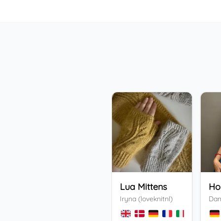
Lua Mittens
Iryna (loveknitnl)
Dan
+
3