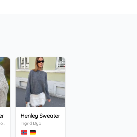
er
Henley Sweater
Five o'clock Tee
Vi
Valentina Bogdanova
Ingrid Dyb
Daniela Bauer
An