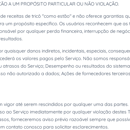
ÃO A UM PROPÓSITO PARTICULAR OU NÃO VIOLAÇÃO.
 de receitas de tricô "como estão" e não oferece garantias q
ra um propósito específico. Os usuários reconhecem que as
sponsável por qualquer perda financeira, interrupção de neg
resultados.
quaisquer danos indiretos, incidentais, especiais, consequen
xcederá os valores pagos pelo Serviço. Não somos responsá
 ou atrasos do Serviço; Desempenho ou resultados do siste
sso não autorizado a dados; Ações de fornecedores terceiros
vigor até serem rescindidos por qualquer uma das partes. 
so ao Serviço imediatamente por qualquer violação destes 
asos, forneceremos aviso prévio razoável sempre que possíve
m contato conosco para solicitar esclarecimentos.