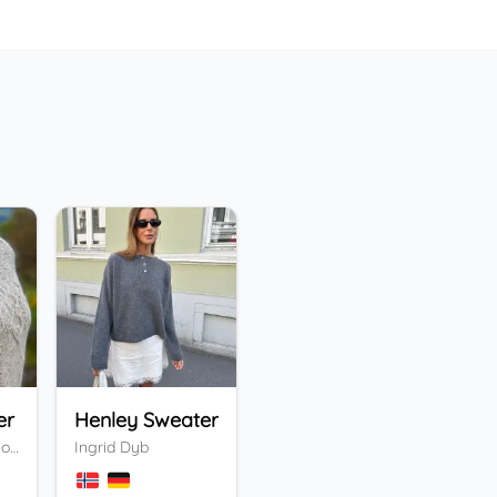
er
Henley Sweater
Five o'clock Tee
Vi
Valentina Bogdanova
Ingrid Dyb
Daniela Bauer
An