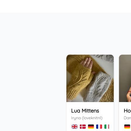
Lua Mittens
Iryna (loveknitnl)
Dan
+
3