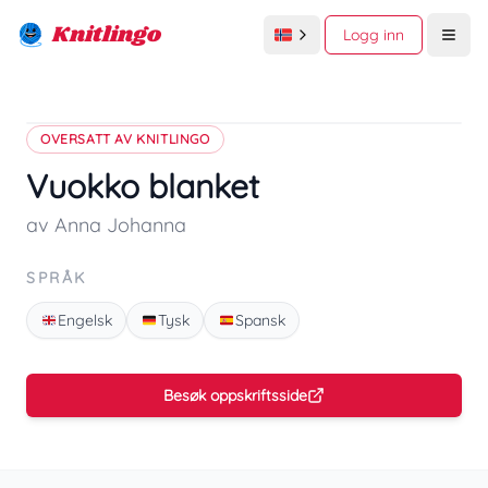
Knitlingo
Logg inn
Open
OVERSATT AV KNITLINGO
Vuokko blanket
av Anna Johanna
SPRÅK
Engelsk
Tysk
Spansk
Besøk oppskriftsside