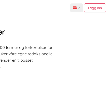
Logg inn
er
0 termer og forkortelser for
bruker våre egne redaksjonelle
enger en tilpasset
.