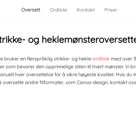
Oversett
Ordliste
Kontakt
Priser
trikke- og heklemønsteroversett
e bruker en flerspråklig strikke- og hekle-
ordliste
med over 30
er som bevarer den opprinnelige stilen til hvert mønster. Vi 
lt hver oversettelse for å sikre høyeste kvalitet. Hvis du tr
il å oversette andre filformater, som Canva-design, kontakt oss