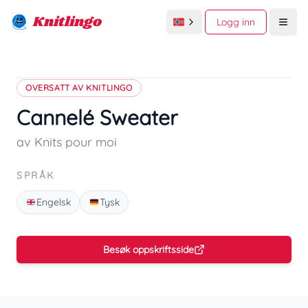
Knitlingo
Logg inn
Open
OVERSATT AV KNITLINGO
Cannelé Sweater
av Knits pour moi
SPRÅK
Engelsk
Tysk
Besøk oppskriftsside