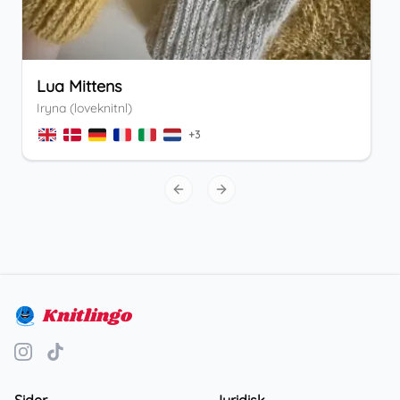
Lua Mittens
Iryna (loveknitnl)
+
3
Previous slide
Next slide
Knitlingo