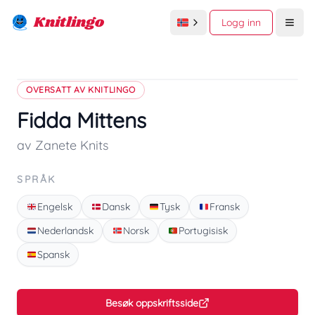
Knitlingo
Logg inn
Open
OVERSATT AV KNITLINGO
Fidda Mittens
av Zanete Knits
SPRÅK
Engelsk
Dansk
Tysk
Fransk
Nederlandsk
Norsk
Portugisisk
Spansk
Besøk oppskriftsside