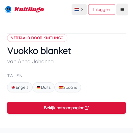
Knitlingo
Inloggen
Open
VERTAALD DOOR KNITLINGO
Vuokko blanket
van Anna Johanna
TALEN
Engels
Duits
Spaans
Bekijk patroonpagina