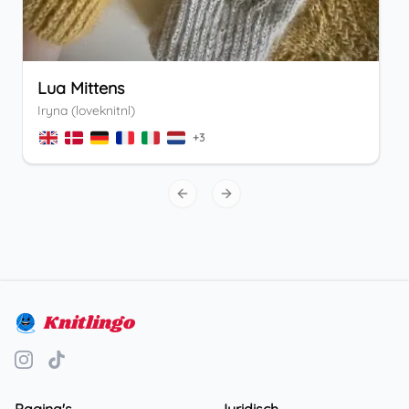
Lua Mittens
Iryna (loveknitnl)
+
3
Previous slide
Next slide
Knitlingo