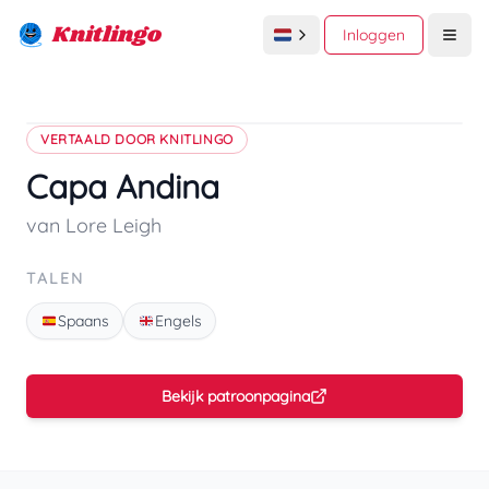
Knitlingo
Inloggen
Open
VERTAALD DOOR KNITLINGO
Capa Andina
van Lore Leigh
TALEN
Spaans
Engels
Bekijk patroonpagina