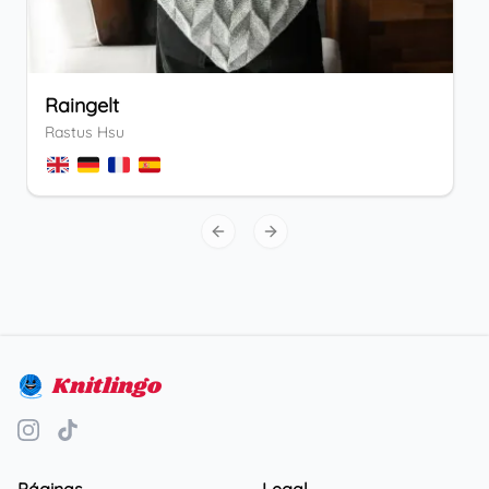
Raingelt
Rastus Hsu
Previous slide
Next slide
Knitlingo