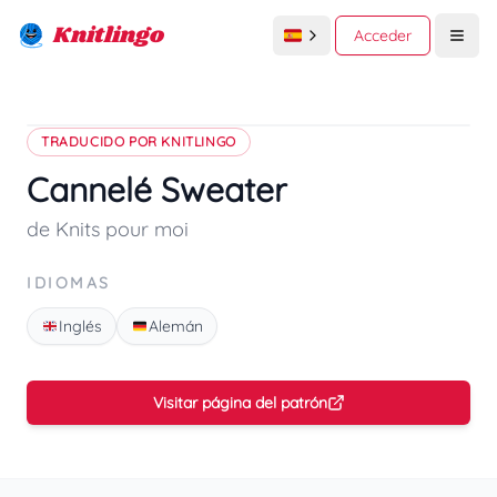
Knitlingo
Acceder
Open
TRADUCIDO POR KNITLINGO
Cannelé Sweater
de Knits pour moi
IDIOMAS
Inglés
Alemán
Visitar página del patrón