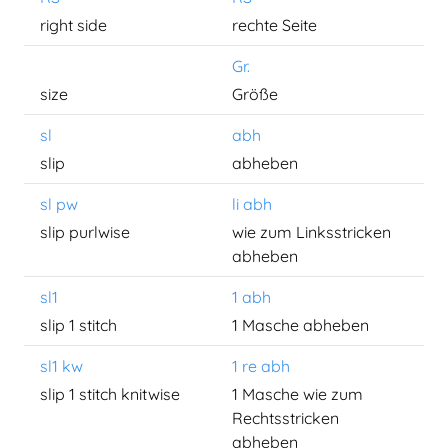
right side
rechte Seite
Gr.
size
Größe
sl
abh
slip
abheben
sl pw
li abh
slip purlwise
wie zum Linksstricken
abheben
sl1
1 abh
slip 1 stitch
1 Masche abheben
sl1 kw
1 re abh
slip 1 stitch knitwise
1 Masche wie zum
Rechtsstricken
abheben