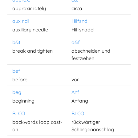
approximately
circa
aux ndl
Hilfsnd
auxiliary needle
Hilfsnadel
b&t
a&f
break and tighten
abschneiden und
festziehen
bef
before
vor
beg
Anf
beginning
Anfang
BLCO
BLCO
backwards loop cast-
rückwärtiger
on
Schlingenanschlag