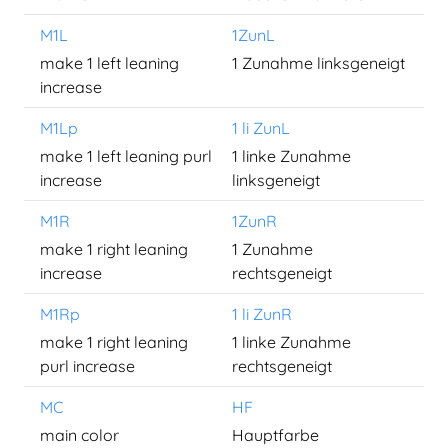
M1L
1ZunL
make 1 left leaning
1 Zunahme linksgeneigt
increase
M1Lp
1 li ZunL
make 1 left leaning purl
1 linke Zunahme
increase
linksgeneigt
M1R
1ZunR
make 1 right leaning
1 Zunahme
increase
rechtsgeneigt
M1Rp
1 li ZunR
make 1 right leaning
1 linke Zunahme
purl increase
rechtsgeneigt
MC
HF
main color
Hauptfarbe