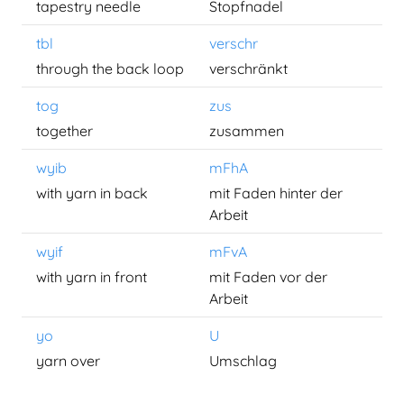
tapestry needle
Stopfnadel
tbl
verschr
through the back loop
verschränkt
tog
zus
together
zusammen
wyib
mFhA
with yarn in back
mit Faden hinter der
Arbeit
wyif
mFvA
with yarn in front
mit Faden vor der
Arbeit
yo
U
yarn over
Umschlag