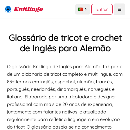
Knitlingo
Entrar
Open
Glossário de tricot e crochet
de Inglês para Alemão
O glossário Knitlingo de Inglês para Alemão faz parte
de um dicionário de tricot completo e multilingue, com
83+ termos em inglês, espanhol, alemão, francês,
português, neerlandês, dinamarquês, norueguês e
italiano. Elaborado por uma tricotadora e designer
profissional com mais de 20 anos de experiência,
juntamente com falantes nativos, é atualizado
regularmente para refletir a linguagem em evolução
do tricot. O glossário baseia-se no conhecimento