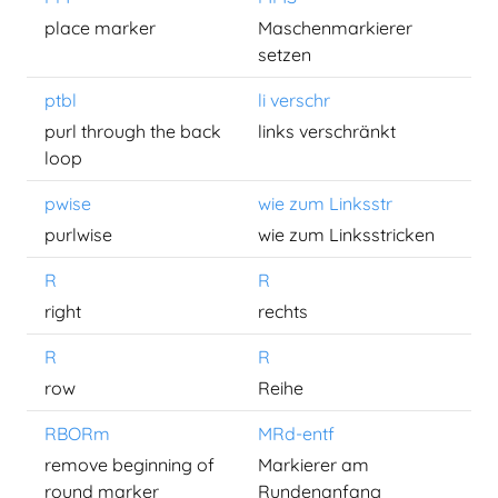
place marker
Maschenmarkierer
setzen
ptbl
li verschr
purl through the back
links verschränkt
loop
pwise
wie zum Linksstr
purlwise
wie zum Linksstricken
R
R
right
rechts
R
R
row
Reihe
RBORm
MRd-entf
remove beginning of
Markierer am
round marker
Rundenanfang