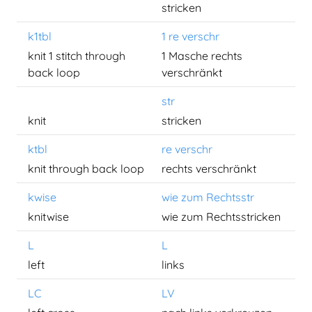
stricken
k1tbl
1 re verschr
knit 1 stitch through
1 Masche rechts
back loop
verschränkt
str
knit
stricken
ktbl
re verschr
knit through back loop
rechts verschränkt
kwise
wie zum Rechtsstr
knitwise
wie zum Rechtsstricken
L
L
left
links
LC
LV