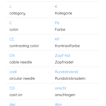
c
K
category
Kategorie
C
Fb
color
Farbe
CC
KF
contrasting color
Kontrastfarbe
CN
Zopf-Nd
cable needle
Zopfnadel
cndl
Rundstricknd
circular needle
Rundstricknadeln
CO
anschl
cast on
anschlagen
dec
Abn