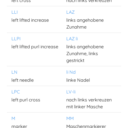
left cross
nach links verkreuzen
LLI
LAZ
left lifted increase
links angehobene
Zunahme
LLPI
LAZ li
left lifted purl increase
links angehobene
Zunahme, links
gestrickt
LN
li Nd
left needle
linke Nadel
LPC
LV-li
left purl cross
nach links verkreuzen
mit linker Masche
M
MM
marker
Maschenmarkierer