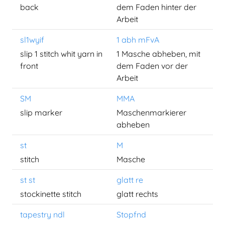
back
dem Faden hinter der
Arbeit
sl1wyif
1 abh mFvA
slip 1 stitch whit yarn in
1 Masche abheben, mit
front
dem Faden vor der
Arbeit
SM
MMA
slip marker
Maschenmarkierer
abheben
st
M
stitch
Masche
st st
glatt re
stockinette stitch
glatt rechts
tapestry ndl
Stopfnd