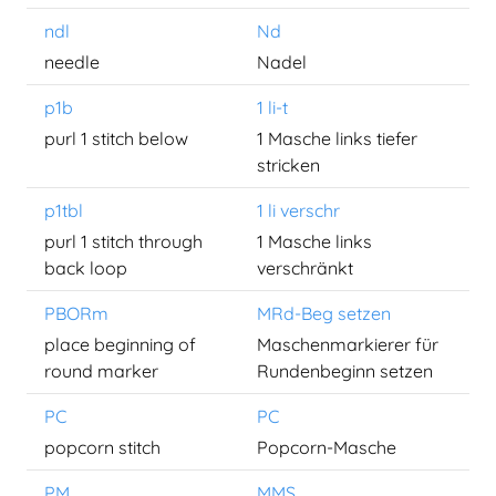
ndl
Nd
needle
Nadel
p1b
1 li-t
purl 1 stitch below
1 Masche links tiefer
stricken
p1tbl
1 li verschr
purl 1 stitch through
1 Masche links
back loop
verschränkt
PBORm
MRd-Beg setzen
place beginning of
Maschenmarkierer für
round marker
Rundenbeginn setzen
PC
PC
popcorn stitch
Popcorn-Masche
PM
MMS