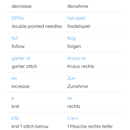
decrease
Abnahme
DPNs
Nd-spiel
double pointed needles
Nadelspiel
foll
folg
follow
folgen
garter st
Kraus re
garter stitch
Kraus rechts
inc
Zun
increase
Zunahme
k
re
knit
rechts
k1b
1 re-t
knit 1 stitch below
1 Masche rechts tiefer