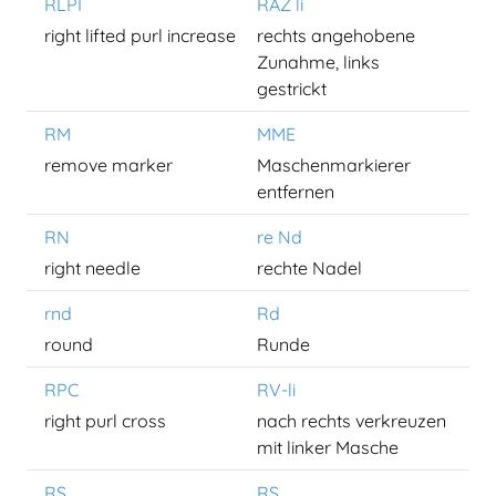
RLPI
RAZ li
right lifted purl increase
rechts angehobene
Zunahme, links
gestrickt
RM
MME
remove marker
Maschenmarkierer
entfernen
RN
re Nd
right needle
rechte Nadel
rnd
Rd
round
Runde
RPC
RV-li
right purl cross
nach rechts verkreuzen
mit linker Masche
RS
RS