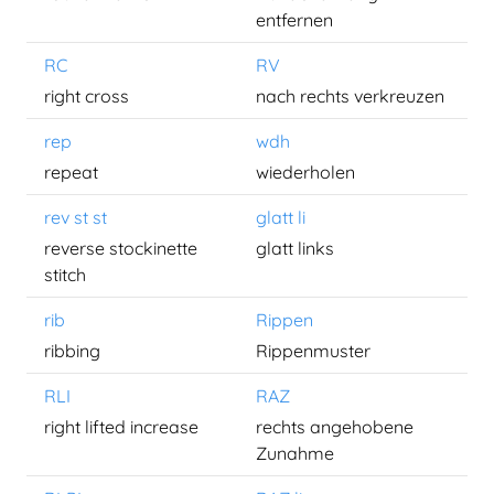
entfernen
RC
RV
right cross
nach rechts verkreuzen
rep
wdh
repeat
wiederholen
rev st st
glatt li
reverse stockinette
glatt links
stitch
rib
Rippen
ribbing
Rippenmuster
RLI
RAZ
right lifted increase
rechts angehobene
Zunahme