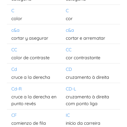
C
C
color
cor
c&a
c&a
cortar y asegurar
cortar e arrematar
CC
CC
color de contraste
cor contrastante
Cd
CD
cruce a la derecha
cruzamento à direita
Cd-R
CD-L
cruce a la derecha en
cruzamento à direita
punto revés
com ponto liga
CF
IC
comienzo de fila
início da carreira