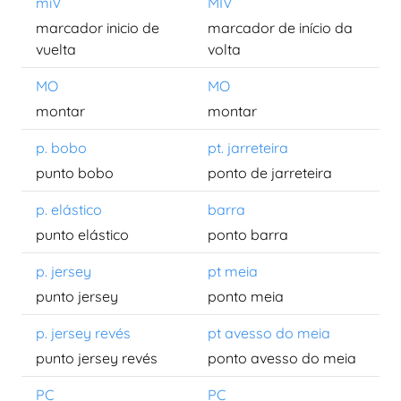
miV
MIV
marcador inicio de
marcador de início da
vuelta
volta
MO
MO
montar
montar
p. bobo
pt. jarreteira
punto bobo
ponto de jarreteira
p. elástico
barra
punto elástico
ponto barra
p. jersey
pt meia
punto jersey
ponto meia
p. jersey revés
pt avesso do meia
punto jersey revés
ponto avesso do meia
PC
PC