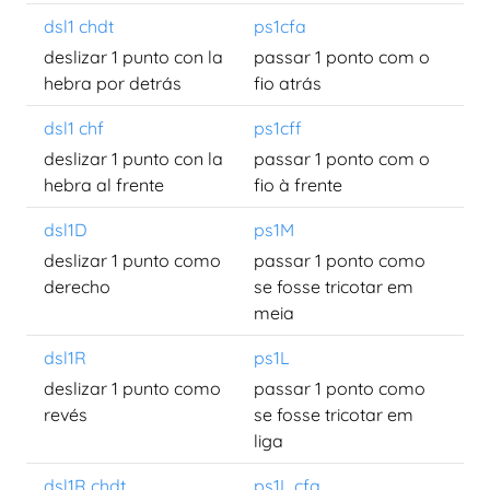
dsl1 chdt
ps1cfa
deslizar 1 punto con la
passar 1 ponto com o
hebra por detrás
fio atrás
dsl1 chf
ps1cff
deslizar 1 punto con la
passar 1 ponto com o
hebra al frente
fio à frente
dsl1D
ps1M
deslizar 1 punto como
passar 1 ponto como
derecho
se fosse tricotar em
meia
dsl1R
ps1L
deslizar 1 punto como
passar 1 ponto como
revés
se fosse tricotar em
liga
dsl1R chdt
ps1L cfa