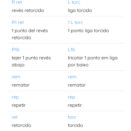
R ret
L torc
revés retorcido
liga torcido
R1 ret
1 L torc
1 punto del revés
1 ponto liga torcido
retorcido
R1b
L1b
tejer 1 punto revés
tricotar 1 ponto em liga
abajo
por baixo
rem
rem
rematar
rematar
rep
rep
repetir
repetir
ret
torc
retorcido
torcido