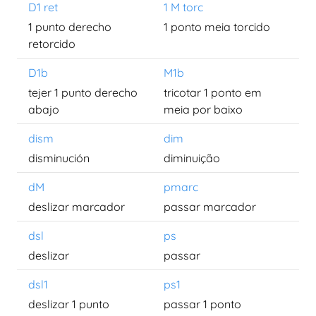
D1 ret
1 M torc
1 punto derecho
1 ponto meia torcido
retorcido
D1b
M1b
tejer 1 punto derecho
tricotar 1 ponto em
abajo
meia por baixo
dism
dim
disminución
diminuição
dM
pmarc
deslizar marcador
passar marcador
dsl
ps
deslizar
passar
dsl1
ps1
deslizar 1 punto
passar 1 ponto