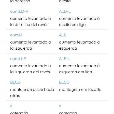
la derecha
direita
aumLD-R
ALD-L
aumento levantado a
aumento levantado à
la derecha del revés
direita em liga
aumLI
ALE
aumento levantado a
aumento levantado à
la izquierda
esquerda
aumLI-R
ALE-L
aumento levantado a
aumento levantado à
la izquierda del revés
esquerda em liga
BLCO
BLCO
montaje de bucle hacia
montagem em laçada
atrás
c
c
categoría
categoria