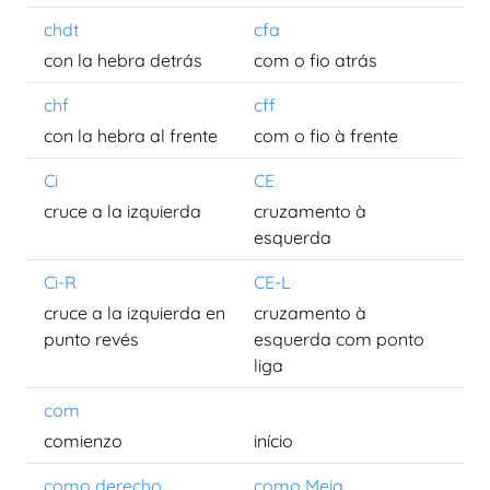
chdt
cfa
con la hebra detrás
com o fio atrás
chf
cff
con la hebra al frente
com o fio à frente
Ci
CE
cruce a la izquierda
cruzamento à
esquerda
Ci-R
CE-L
cruce a la izquierda en
cruzamento à
punto revés
esquerda com ponto
liga
com
comienzo
início
como derecho
como Meia