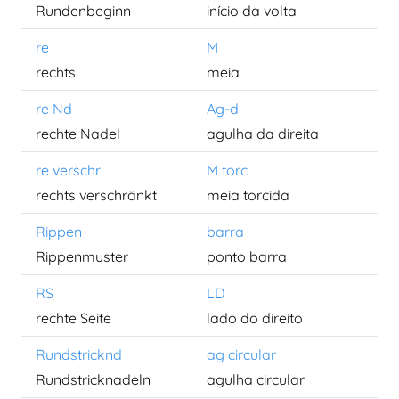
Rundenbeginn
início da volta
re
M
rechts
meia
re Nd
Ag-d
rechte Nadel
agulha da direita
re verschr
M torc
rechts verschränkt
meia torcida
Rippen
barra
Rippenmuster
ponto barra
RS
LD
rechte Seite
lado do direito
Rundstricknd
ag circular
Rundstricknadeln
agulha circular