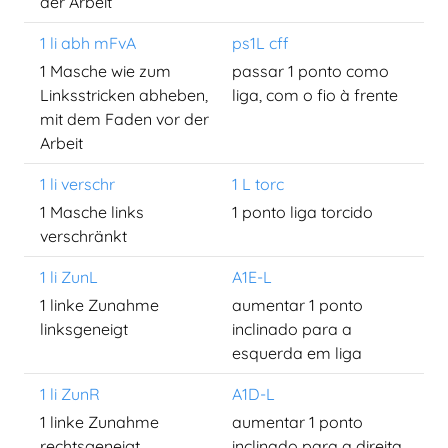
der Arbeit
1 li abh mFvA
ps1L cff
1 Masche wie zum
passar 1 ponto como
Linksstricken abheben,
liga, com o fio à frente
mit dem Faden vor der
Arbeit
1 li verschr
1 L torc
1 Masche links
1 ponto liga torcido
verschränkt
1 li ZunL
A1E-L
1 linke Zunahme
aumentar 1 ponto
linksgeneigt
inclinado para a
esquerda em liga
1 li ZunR
A1D-L
1 linke Zunahme
aumentar 1 ponto
rechtsgeneigt
inclinado para a direita