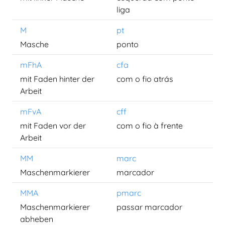
liga
M
pt
Masche
ponto
mFhA
cfa
mit Faden hinter der
com o fio atrás
Arbeit
mFvA
cff
mit Faden vor der
com o fio à frente
Arbeit
MM
marc
Maschenmarkierer
marcador
MMA
pmarc
Maschenmarkierer
passar marcador
abheben