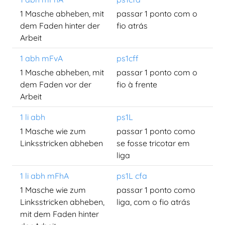
1 Masche abheben, mit
passar 1 ponto com o
dem Faden hinter der
fio atrás
Arbeit
1 abh mFvA
ps1cff
1 Masche abheben, mit
passar 1 ponto com o
dem Faden vor der
fio à frente
Arbeit
1 li abh
ps1L
1 Masche wie zum
passar 1 ponto como
Linksstricken abheben
se fosse tricotar em
liga
1 li abh mFhA
ps1L cfa
1 Masche wie zum
passar 1 ponto como
Linksstricken abheben,
liga, com o fio atrás
mit dem Faden hinter