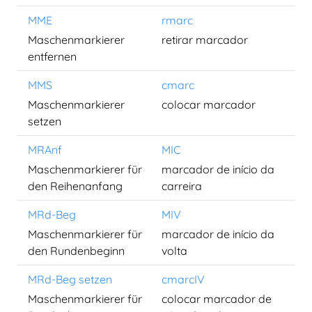
MME
rmarc
Maschenmarkierer
retirar marcador
entfernen
MMS
cmarc
Maschenmarkierer
colocar marcador
setzen
MRAnf
MIC
Maschenmarkierer für
marcador de início da
den Reihenanfang
carreira
MRd-Beg
MIV
Maschenmarkierer für
marcador de início da
den Rundenbeginn
volta
MRd-Beg setzen
cmarcIV
Maschenmarkierer für
colocar marcador de