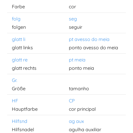
Farbe
cor
folg
seg
folgen
seguir
glatt li
pt avesso do meia
glatt links
ponto avesso do meia
glatt re
pt meia
glatt rechts
ponto meia
Gr.
Größe
tamanho
HF
CP
Hauptfarbe
cor principal
Hilfsnd
ag aux
Hilfsnadel
agulha auxiliar