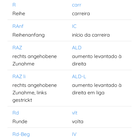
R
carr
Reihe
carreira
RAnf
IC
Reihenanfang
início da carreira
RAZ
ALD
rechts angehobene
aumento levantado à
Zunahme
direita
RAZ li
ALD-L
rechts angehobene
aumento levantado à
Zunahme, links
direita em liga
gestrickt
Rd
vlt
Runde
volta
Rd-Beg
IV