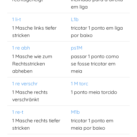
em liga
1 li-t
L1b
1 Masche links tiefer
tricotar 1 ponto em liga
stricken
por baixo
1 re abh
ps1M
1 Masche wie zum
passar 1 ponto como
Rechtsstricken
se fosse tricotar em
abheben
meia
1 re verschr
1 M torc
1 Masche rechts
1 ponto meia torcido
verschränkt
1 re-t
M1b
1 Masche rechts tiefer
tricotar 1 ponto em
stricken
meia por baixo