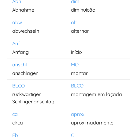
Abn
dim
Abnahme
diminuição
abw
alt
abwechseln
alternar
Anf
Anfang
início
anschl
MO
anschlagen
montar
BLCO
BLCO
rückwärtiger
montagem em laçada
Schlingenanschlag
ca.
aprox.
circa
aproximadamente
Fb
C