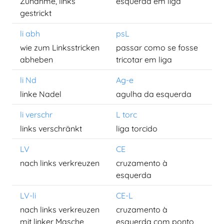
Zunahme, links
esquerda em liga
gestrickt
li abh
psL
wie zum Linksstricken
passar como se fosse
abheben
tricotar em liga
li Nd
Ag-e
linke Nadel
agulha da esquerda
li verschr
L torc
links verschränkt
liga torcido
LV
CE
nach links verkreuzen
cruzamento à
esquerda
LV-li
CE-L
nach links verkreuzen
cruzamento à
mit linker Masche
esquerda com ponto