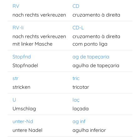
RV
CD
nach rechts verkreuzen
cruzamento à direita
RV-li
CD-L
nach rechts verkreuzen
cruzamento à direita
mit linker Masche
com ponto liga
Stopfnd
ag de tapeçaria
Stopfnadel
agulha de tapeçaria
str
tric
stricken
tricotar
U
laç
Umschlag
laçada
unter-Nd
ag inf
untere Nadel
agulha inferior