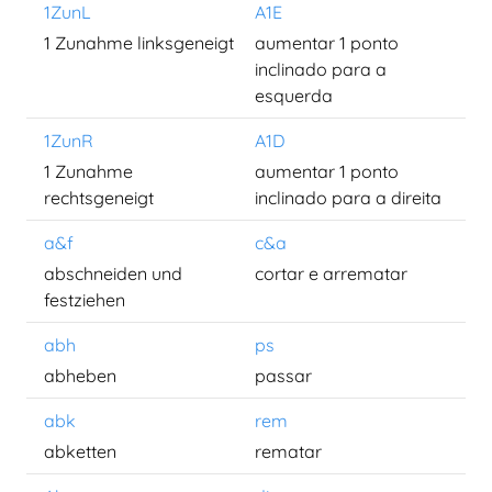
1ZunL
A1E
1 Zunahme linksgeneigt
aumentar 1 ponto
inclinado para a
esquerda
1ZunR
A1D
1 Zunahme
aumentar 1 ponto
rechtsgeneigt
inclinado para a direita
a&f
c&a
abschneiden und
cortar e arrematar
festziehen
abh
ps
abheben
passar
abk
rem
abketten
rematar