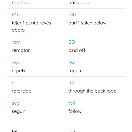
retorcido
back loop
R1b
p1b
tejer 1 punto revés
purl 1 stitch below
abajo
rem
BO
rematar
bind off
rep
rep
repetir
repeat
ret
tbl
retorcido
through the back loop
seg
foll
seguir
follow
talla
size