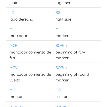
juntos
together
LD
RS
lado derecho
right side
M
M
marcador
marker
MCF
BORm
marcador comienzo de
beginning of row
fila
marker
MCV
BORm
marcador comienzo de
beginning of round
vuelta
marker
MO
CO
montar
cast on
p. bobo
garter st