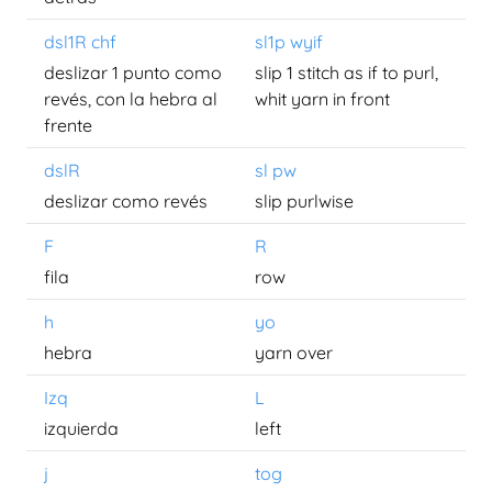
dsl1R chf
sl1p wyif
deslizar 1 punto como
slip 1 stitch as if to purl,
revés, con la hebra al
whit yarn in front
frente
dslR
sl pw
deslizar como revés
slip purlwise
F
R
fila
row
h
yo
hebra
yarn over
Izq
L
izquierda
left
j
tog