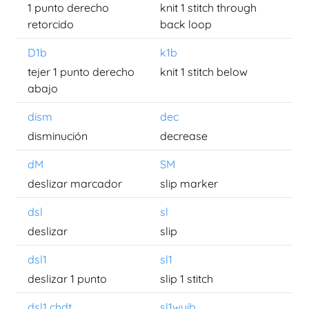
1 punto derecho
knit 1 stitch through
retorcido
back loop
D1b
k1b
tejer 1 punto derecho
knit 1 stitch below
abajo
dism
dec
disminución
decrease
dM
SM
deslizar marcador
slip marker
dsl
sl
deslizar
slip
dsl1
sl1
deslizar 1 punto
slip 1 stitch
dsl1 chdt
sl1wyib