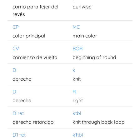
como para tejer del
purlwise
revés
CP
MC
color principal
main color
CV
BOR
comienzo de vuelta
beginning of round
D
k
derecho
knit
D
R
derecha
right
D ret
ktbl
derecho retorcido
knit through back loop
D1 ret
k1tbl