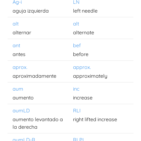
Ag-i
LN
aguja izquierda
left needle
alt
alt
alternar
alternate
ant
bef
antes
before
aprox.
approx.
aproximadamente
approximately
aum
inc
aumento
increase
aumLD
RLI
aumento levantado a
right lifted increase
la derecha
aumLD-R
RLPI