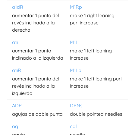
a1dR
M1Rp
aumentar 1 punto del
make 1 right leaning
revés inclinado a la
purl increase
derecha
a1i
M1L
aumentar 1 punto
make 1 left leaning
inclinado a la izquierda
increase
a1iR
M1Lp
aumentar 1 punto del
make 1 left leaning purl
revés inclinado a la
increase
izquierda
ADP
DPNs
agujas de doble punta
double pointed needles
ag
ndl
aguja
needle