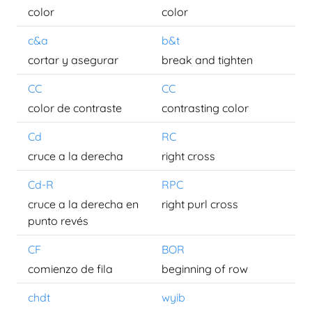
color
color
c&a
b&t
cortar y asegurar
break and tighten
CC
CC
color de contraste
contrasting color
Cd
RC
cruce a la derecha
right cross
Cd-R
RPC
cruce a la derecha en
right purl cross
punto revés
CF
BOR
comienzo de fila
beginning of row
chdt
wyib