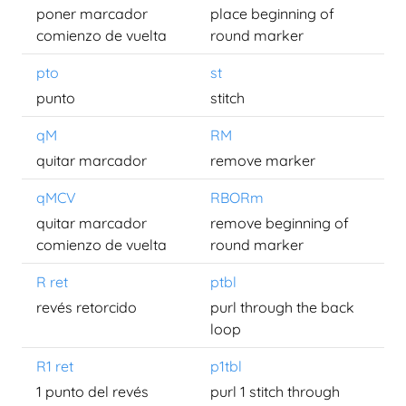
poner marcador
place beginning of
comienzo de vuelta
round marker
pto
st
punto
stitch
qM
RM
quitar marcador
remove marker
qMCV
RBORm
quitar marcador
remove beginning of
comienzo de vuelta
round marker
R ret
ptbl
revés retorcido
purl through the back
loop
R1 ret
p1tbl
1 punto del revés
purl 1 stitch through