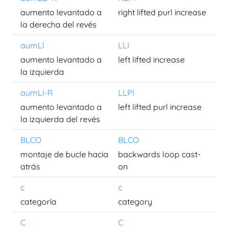
aumento levantado a
right lifted purl increase
la derecha del revés
aumLI
LLI
aumento levantado a
left lifted increase
la izquierda
aumLI-R
LLPI
aumento levantado a
left lifted purl increase
la izquierda del revés
BLCO
BLCO
montaje de bucle hacia
backwards loop cast-
atrás
on
c
c
categoría
category
C
C