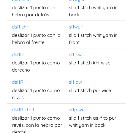
deslizar 1 punto con la
slip 1 stitch whit yarn in
hebra por detrás
back
dsl1 chf
sl1wyif
deslizar 1 punto con la
slip 1 stitch whit yarn in
hebra al frente
front
dsl1D
sl1 kw
deslizar 1 punto como
slip 1 stitch knitwise
derecho
dsl1R
sl1 pw
deslizar 1 punto como
slip 1 stitch purlwise
revés
dsl1R chdt
sl1p wyib
deslizar 1 punto como
slip 1 stitch as if to purl,
revés, con la hebra por
whit yarn in back
detrás