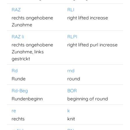
RAZ
RLI
rechts angehobene
right lifted increase
Zunahme
RAZ li
RLPI
rechts angehobene
right lifted purl increase
Zunahme, links
gestrickt
Rd
rnd
Runde
round
Rd-Beg
BOR
Rundenbeginn
beginning of round
re
k
rechts
knit