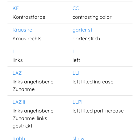
KF
CC
Kontrastfarbe
contrasting color
Kraus re
garter st
Kraus rechts
garter stitch
L
L
links
left
LAZ
LLI
links angehobene
left lifted increase
Zunahme
LAZ li
LLPI
links angehobene
left lifted purl increase
Zunahme, links
gestrickt
li abh
sl pw