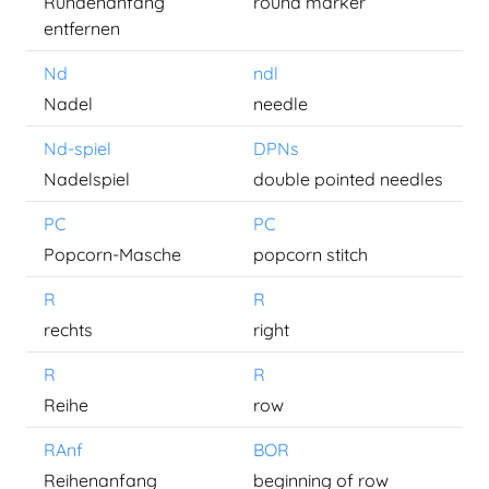
Rundenanfang
round marker
entfernen
Nd
ndl
Nadel
needle
Nd-spiel
DPNs
Nadelspiel
double pointed needles
PC
PC
Popcorn-Masche
popcorn stitch
R
R
rechts
right
R
R
Reihe
row
RAnf
BOR
Reihenanfang
beginning of row