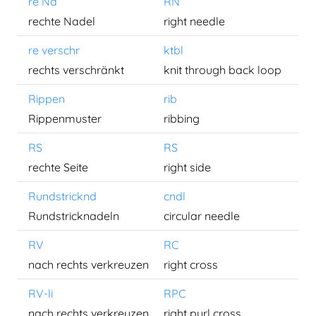
re Nd
RN
rechte Nadel
right needle
re verschr
ktbl
rechts verschränkt
knit through back loop
Rippen
rib
Rippenmuster
ribbing
RS
RS
rechte Seite
right side
Rundstricknd
cndl
Rundstricknadeln
circular needle
RV
RC
nach rechts verkreuzen
right cross
RV-li
RPC
nach rechts verkreuzen
right purl cross