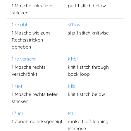
1 Masche links tiefer
purl 1 stitch below
stricken
1 re abh
sl1 kw
1 Masche wie zum
slip 1 stitch knitwise
Rechtsstricken
abheben
1 re verschr
k1tbl
1 Masche rechts
knit 1 stitch through
verschränkt
back loop
1 re-t
k1b
1 Masche rechts tiefer
knit 1 stitch below
stricken
1ZunL
M1L
1 Zunahme linksgeneigt
make 1 left leaning
increase