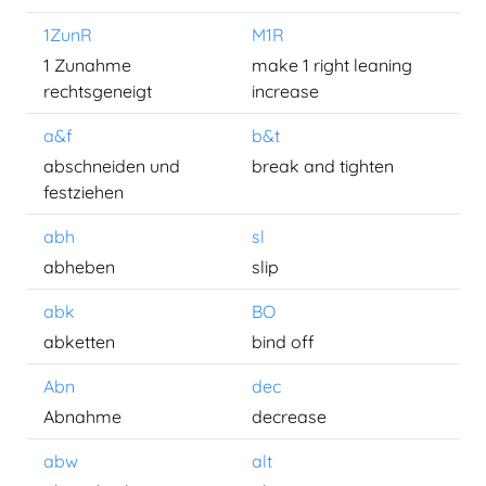
1ZunR
M1R
1 Zunahme
make 1 right leaning
rechtsgeneigt
increase
a&f
b&t
abschneiden und
break and tighten
festziehen
abh
sl
abheben
slip
abk
BO
abketten
bind off
Abn
dec
Abnahme
decrease
abw
alt