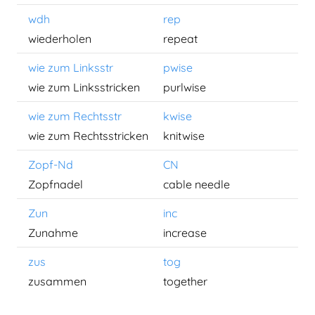
wdh
rep
wiederholen
repeat
wie zum Linksstr
pwise
wie zum Linksstricken
purlwise
wie zum Rechtsstr
kwise
wie zum Rechtsstricken
knitwise
Zopf-Nd
CN
Zopfnadel
cable needle
Zun
inc
Zunahme
increase
zus
tog
zusammen
together