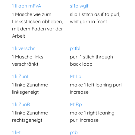
1 li abh mFvA
sl1p wyif
1 Masche wie zum
slip 1 stitch as if to purl,
Linksstricken abheben,
whit yarn in front
mit dem Faden vor der
Arbeit
1 li verschr
p1tbl
1 Masche links
purl 1 stitch through
verschränkt
back loop
1 li ZunL
M1Lp
1 linke Zunahme
make 1 left leaning purl
linksgeneigt
increase
1 li ZunR
M1Rp
1 linke Zunahme
make 1 right leaning
rechtsgeneigt
purl increase
1 li-t
p1b