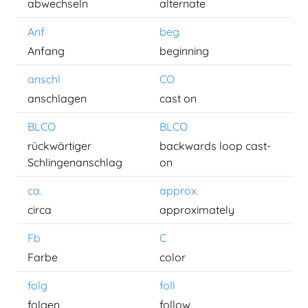
abwechseln
alternate
Anf
beg
Anfang
beginning
anschl
CO
anschlagen
cast on
BLCO
BLCO
rückwärtiger
backwards loop cast-
Schlingenanschlag
on
ca.
approx.
circa
approximately
Fb
C
Farbe
color
folg
foll
folgen
follow