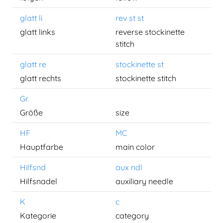
glatt li
rev st st
glatt links
reverse stockinette
stitch
glatt re
stockinette st
glatt rechts
stockinette stitch
Gr.
Größe
size
HF
MC
Hauptfarbe
main color
Hilfsnd
aux ndl
Hilfsnadel
auxiliary needle
K
c
Kategorie
category