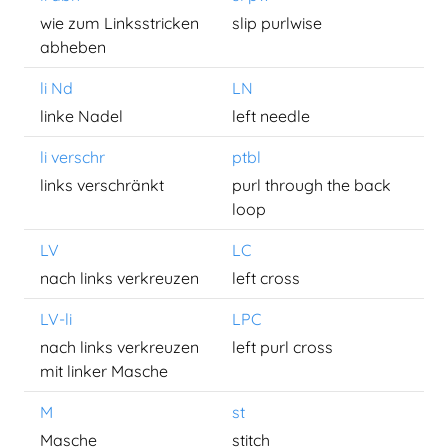
wie zum Linksstricken
slip purlwise
abheben
li Nd
LN
linke Nadel
left needle
li verschr
ptbl
links verschränkt
purl through the back
loop
LV
LC
nach links verkreuzen
left cross
LV-li
LPC
nach links verkreuzen
left purl cross
mit linker Masche
M
st
Masche
stitch