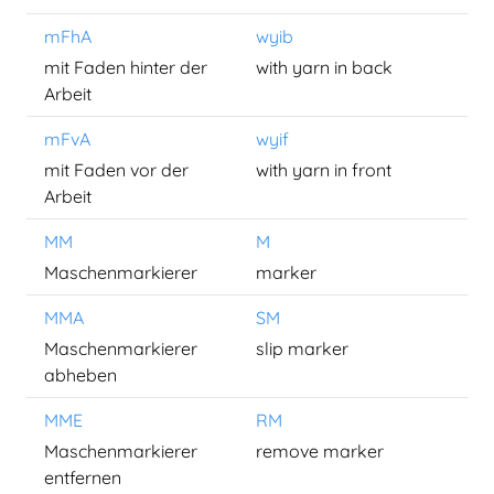
mFhA
wyib
mit Faden hinter der
with yarn in back
Arbeit
mFvA
wyif
mit Faden vor der
with yarn in front
Arbeit
MM
M
Maschenmarkierer
marker
MMA
SM
Maschenmarkierer
slip marker
abheben
MME
RM
Maschenmarkierer
remove marker
entfernen