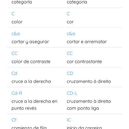
categoría
categoria
C
C
color
cor
c&a
c&a
cortar y asegurar
cortar e arrematar
CC
CC
color de contraste
cor contrastante
Cd
CD
cruce a la derecha
cruzamento à direita
Cd-R
CD-L
cruce a la derecha en
cruzamento à direita
punto revés
com ponto liga
CF
IC
comienzo de fila
início da carreira