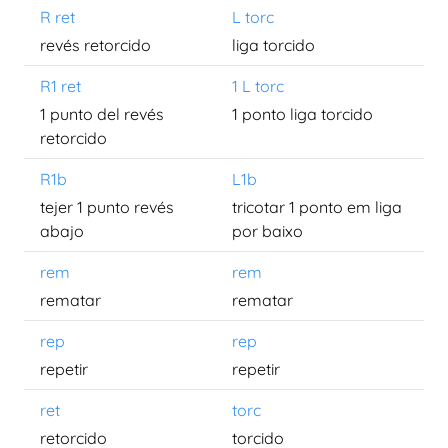
R ret
L torc
revés retorcido
liga torcido
R1 ret
1 L torc
1 punto del revés
1 ponto liga torcido
retorcido
R1b
L1b
tejer 1 punto revés
tricotar 1 ponto em liga
abajo
por baixo
rem
rem
rematar
rematar
rep
rep
repetir
repetir
ret
torc
retorcido
torcido