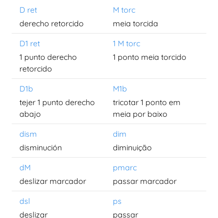
D ret
M torc
derecho retorcido
meia torcida
D1 ret
1 M torc
1 punto derecho
1 ponto meia torcido
retorcido
D1b
M1b
tejer 1 punto derecho
tricotar 1 ponto em
abajo
meia por baixo
dism
dim
disminución
diminuição
dM
pmarc
deslizar marcador
passar marcador
dsl
ps
deslizar
passar