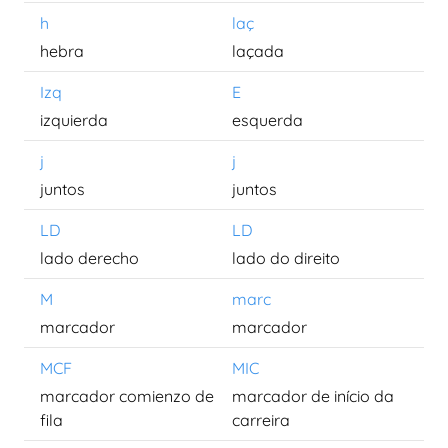
h
laç
hebra
laçada
Izq
E
izquierda
esquerda
j
j
juntos
juntos
LD
LD
lado derecho
lado do direito
M
marc
marcador
marcador
MCF
MIC
marcador comienzo de
marcador de início da
fila
carreira