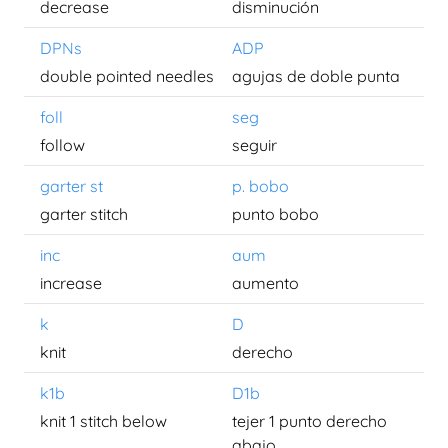
decrease
disminución
DPNs
ADP
double pointed needles
agujas de doble punta
foll
seg
follow
seguir
garter st
p. bobo
garter stitch
punto bobo
inc
aum
increase
aumento
k
D
knit
derecho
k1b
D1b
knit 1 stitch below
tejer 1 punto derecho
abajo