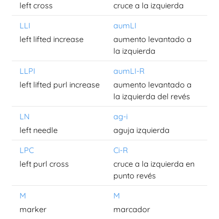
left cross
cruce a la izquierda
LLI
aumLI
left lifted increase
aumento levantado a
la izquierda
LLPI
aumLI-R
left lifted purl increase
aumento levantado a
la izquierda del revés
LN
ag-i
left needle
aguja izquierda
LPC
Ci-R
left purl cross
cruce a la izquierda en
punto revés
M
M
marker
marcador