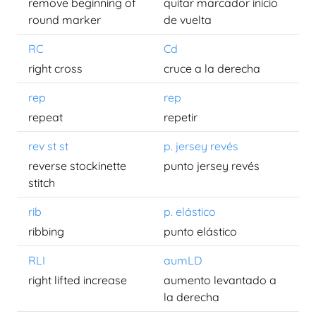
remove beginning of
quitar marcador inicio
round marker
de vuelta
RC
Cd
right cross
cruce a la derecha
rep
rep
repeat
repetir
rev st st
p. jersey revés
reverse stockinette
punto jersey revés
stitch
rib
p. elástico
ribbing
punto elástico
RLI
aumLD
right lifted increase
aumento levantado a
la derecha