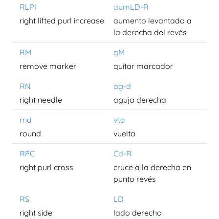
RLPI
aumLD-R
right lifted purl increase
aumento levantado a
la derecha del revés
RM
qM
remove marker
quitar marcador
RN
ag-d
right needle
aguja derecha
rnd
vta
round
vuelta
RPC
Cd-R
right purl cross
cruce a la derecha en
punto revés
RS
LD
right side
lado derecho