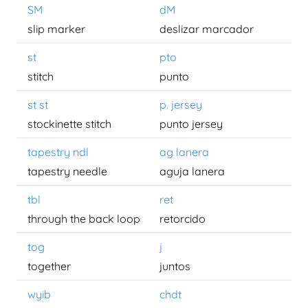
SM
dM
slip marker
deslizar marcador
st
pto
stitch
punto
st st
p. jersey
stockinette stitch
punto jersey
tapestry ndl
ag lanera
tapestry needle
aguja lanera
tbl
ret
through the back loop
retorcido
tog
j
together
juntos
wyib
chdt