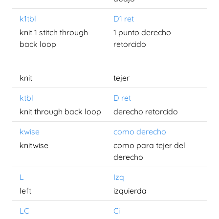
k1tbl
D1 ret
knit 1 stitch through
1 punto derecho
back loop
retorcido
knit
tejer
ktbl
D ret
knit through back loop
derecho retorcido
kwise
como derecho
knitwise
como para tejer del
derecho
L
Izq
left
izquierda
LC
Ci