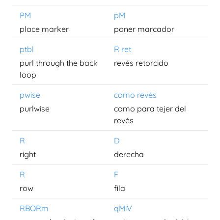
PM
pM
place marker
poner marcador
ptbl
R ret
purl through the back
revés retorcido
loop
pwise
como revés
purlwise
como para tejer del
revés
R
D
right
derecha
R
F
row
fila
RBORm
qMiV