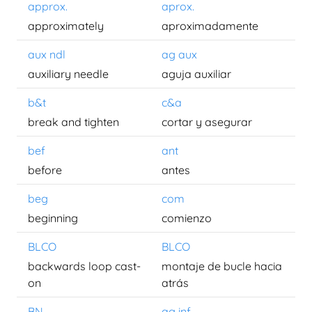
approx.
aprox.
approximately
aproximadamente
aux ndl
ag aux
auxiliary needle
aguja auxiliar
b&t
c&a
break and tighten
cortar y asegurar
bef
ant
before
antes
beg
com
beginning
comienzo
BLCO
BLCO
backwards loop cast-
montaje de bucle hacia
on
atrás
BN
ag inf