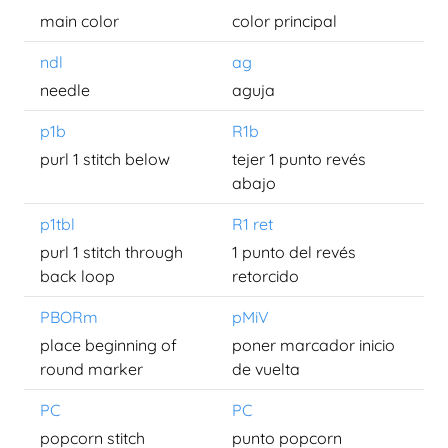
main color
color principal
ndl
ag
needle
aguja
p1b
R1b
purl 1 stitch below
tejer 1 punto revés
abajo
p1tbl
R1 ret
purl 1 stitch through
1 punto del revés
back loop
retorcido
PBORm
pMiV
place beginning of
poner marcador inicio
round marker
de vuelta
PC
PC
popcorn stitch
punto popcorn