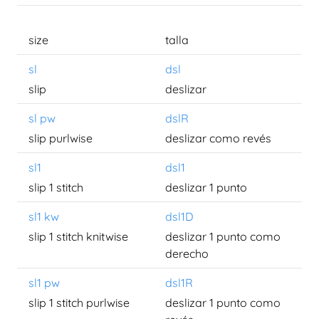
size
talla
sl
dsl
slip
deslizar
sl pw
dslR
slip purlwise
deslizar como revés
sl1
dsl1
slip 1 stitch
deslizar 1 punto
sl1 kw
dsl1D
slip 1 stitch knitwise
deslizar 1 punto como
derecho
sl1 pw
dsl1R
slip 1 stitch purlwise
deslizar 1 punto como