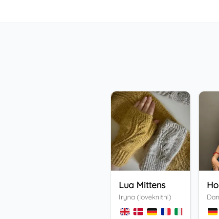
Lua Mittens
Iryna (loveknitnl)
Dan
+
3