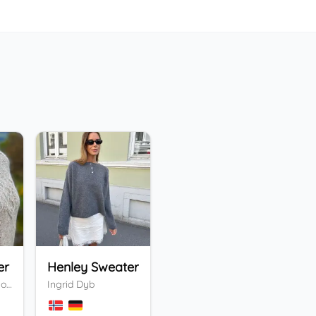
er
Henley Sweater
Five o'clock Tee
Vi
Valentina Bogdanova
Ingrid Dyb
Daniela Bauer
An