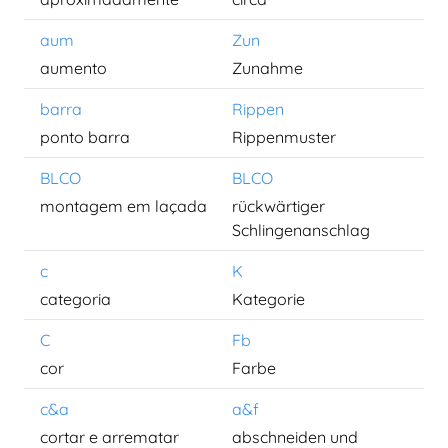
aum
Zun
aumento
Zunahme
barra
Rippen
ponto barra
Rippenmuster
BLCO
BLCO
montagem em laçada
rückwärtiger
Schlingenanschlag
c
K
categoria
Kategorie
C
Fb
cor
Farbe
c&a
a&f
cortar e arrematar
abschneiden und