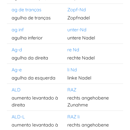
ag de tranças
Zopf-Nd
agulha de tranças
Zopfnadel
ag inf
unter-Nd
agulha inferior
untere Nadel
Ag-d
re Nd
agulha da direita
rechte Nadel
Ag-e
li Nd
agulha da esquerda
linke Nadel
ALD
RAZ
aumento levantado à
rechts angehobene
direita
Zunahme
ALD-L
RAZ li
aumento levantado à
rechts angehobene