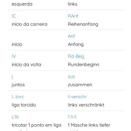
esquerda
links
IC
RAnf
início da carreira
Reihenanfang
Anf
início
Anfang
IV
Rd-Beg
início da volta
Rundenbeginn
j
zus
juntos
zusammen
L torc
li verschr
liga torcido
links verschränkt
L1b
1 li-t
tricotar 1 ponto em liga
1 Masche links tiefer