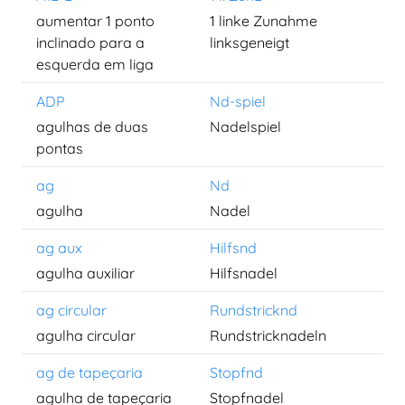
aumentar 1 ponto
1 linke Zunahme
inclinado para a
linksgeneigt
esquerda em liga
ADP
Nd-spiel
agulhas de duas
Nadelspiel
pontas
ag
Nd
agulha
Nadel
ag aux
Hilfsnd
agulha auxiliar
Hilfsnadel
ag circular
Rundstricknd
agulha circular
Rundstricknadeln
ag de tapeçaria
Stopfnd
agulha de tapeçaria
Stopfnadel