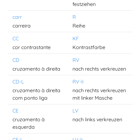
festziehen
carr
R
carreira
Reihe
CC
KF
cor contrastante
Kontrastfarbe
CD
RV
cruzamento à direita
nach rechts verkreuzen
CD-L
RV-li
cruzamento à direita
nach rechts verkreuzen
com ponto liga
mit linker Masche
CE
LV
cruzamento à
nach links verkreuzen
esquerda
CE-L
LV-li