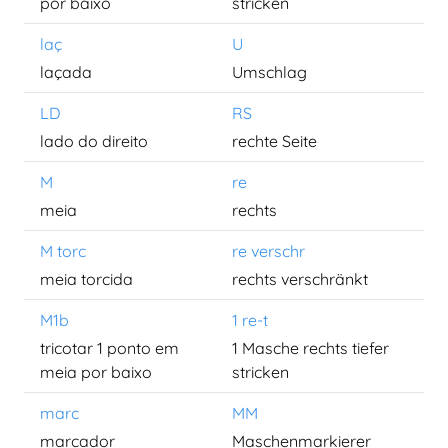
por baixo
stricken
laç
U
laçada
Umschlag
LD
RS
lado do direito
rechte Seite
M
re
meia
rechts
M torc
re verschr
meia torcida
rechts verschränkt
M1b
1 re-t
tricotar 1 ponto em
1 Masche rechts tiefer
meia por baixo
stricken
marc
MM
marcador
Maschenmarkierer