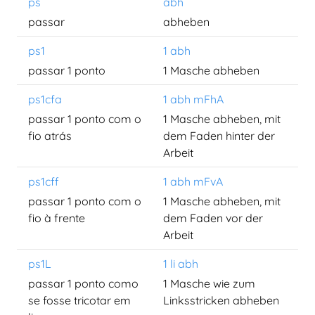
ps
abh
passar
abheben
ps1
1 abh
passar 1 ponto
1 Masche abheben
ps1cfa
1 abh mFhA
passar 1 ponto com o
1 Masche abheben, mit
fio atrás
dem Faden hinter der
Arbeit
ps1cff
1 abh mFvA
passar 1 ponto com o
1 Masche abheben, mit
fio à frente
dem Faden vor der
Arbeit
ps1L
1 li abh
passar 1 ponto como
1 Masche wie zum
se fosse tricotar em
Linksstricken abheben