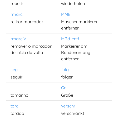
repetir
wiederholen
rmarc
MME
retirar marcador
Maschenmarkierer
entfernen
rmarcIV
MRd-entf
remover o marcador
Markierer am
de início da volta
Rundenanfang
entfernen
seg
folg
seguir
folgen
Gr.
tamanho
Größe
torc
verschr
torcido
verschränkt