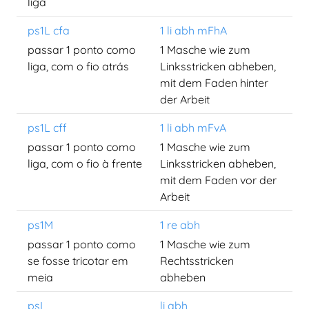
liga
ps1L cfa
1 li abh mFhA
passar 1 ponto como
1 Masche wie zum
liga, com o fio atrás
Linksstricken abheben,
mit dem Faden hinter
der Arbeit
ps1L cff
1 li abh mFvA
passar 1 ponto como
1 Masche wie zum
liga, com o fio à frente
Linksstricken abheben,
mit dem Faden vor der
Arbeit
ps1M
1 re abh
passar 1 ponto como
1 Masche wie zum
se fosse tricotar em
Rechtsstricken
meia
abheben
psL
li abh