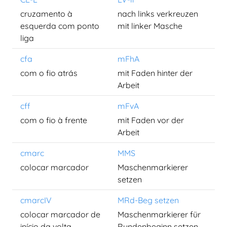
cruzamento à
nach links verkreuzen
esquerda com ponto
mit linker Masche
liga
cfa
mFhA
com o fio atrás
mit Faden hinter der
Arbeit
cff
mFvA
com o fio à frente
mit Faden vor der
Arbeit
cmarc
MMS
colocar marcador
Maschenmarkierer
setzen
cmarcIV
MRd-Beg setzen
colocar marcador de
Maschenmarkierer für
início da volta
Rundenbeginn setzen