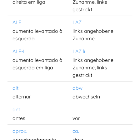
direita em liga
Zunahme, links
gestrickt
ALE
LAZ
aumento levantado à
links angehobene
esquerda
Zunahme
ALE-L
LAZ li
aumento levantado à
links angehobene
esquerda em liga
Zunahme, links
gestrickt
alt
abw
alternar
abwechseln
ant
antes
vor
aprox.
ca.
aproximadamente
circa