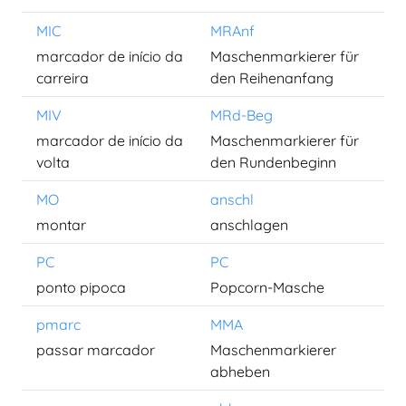
MIC
MRAnf
marcador de início da
Maschenmarkierer für
carreira
den Reihenanfang
MIV
MRd-Beg
marcador de início da
Maschenmarkierer für
volta
den Rundenbeginn
MO
anschl
montar
anschlagen
PC
PC
ponto pipoca
Popcorn-Masche
pmarc
MMA
passar marcador
Maschenmarkierer
abheben