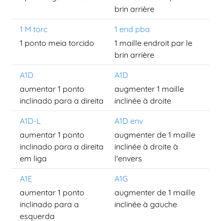
brin arrière
1 M torc
1 end pba
1 ponto meia torcido
1 maille endroit par le
brin arrière
A1D
A1D
aumentar 1 ponto
augmenter 1 maille
inclinado para a direita
inclinée à droite
A1D-L
A1D env
aumentar 1 ponto
augmenter de 1 maille
inclinado para a direita
inclinée à droite à
em liga
l'envers
A1E
A1G
aumentar 1 ponto
augmenter de 1 maille
inclinado para a
inclinée à gauche
esquerda