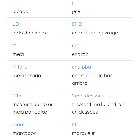
laç
j
laçada
jeté
LD
END
lado do direito
endroit de l'ouvrage
M
end
meia
endroit
M torc
end pba
meia torcida
endroit par le brin
arrière
M1b
1 end dessous
tricotar 1 ponto em
tricoter 1 maille endroit
meia por baixo
en dessous
marc
M
marcador
marqueur