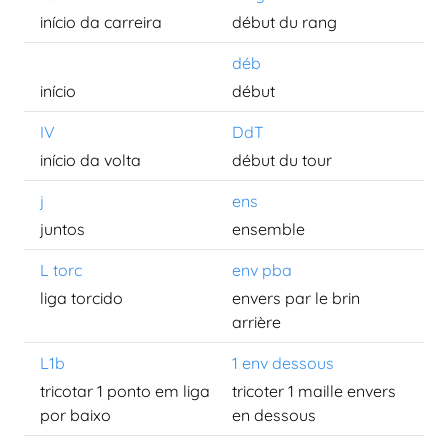
início da carreira
début du rang
déb
início
début
IV
DdT
início da volta
début du tour
j
ens
juntos
ensemble
L torc
env pba
liga torcido
envers par le brin
arrière
L1b
1 env dessous
tricotar 1 ponto em liga
tricoter 1 maille envers
por baixo
en dessous