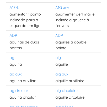
A1E-L
A1G env
aumentar 1 ponto
augmenter de 1 maille
inclinado para a
inclinée à gauche à
esquerda em liga
l'envers
ADP
ADP
agulhas de duas
aiguilles à double
pontas
pointe
ag
aig
agulha
aiguille
ag aux
aig aux
agulha auxiliar
aiguille auxiliaire
ag circular
aig circulaire
agulha circular
aiguille circulaire