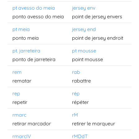
pt avesso do meia
jersey env
ponto avesso do meia
point de jersey envers
pt meia
jersey end
ponto meia
point de jersey endroit
pt. jarreteira
pt mousse
ponto de jarreteira
point mousse
rem
rab
rematar
rabattre
rep
rép
repetir
répéter
rmarc
rM
retirar marcador
retirer le marqueur
rmarcIV
rMDdT