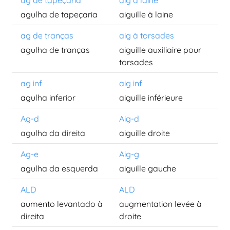
ag de tapeçaria
aig à laine
agulha de tapeçaria
aiguille à laine
ag de tranças
aig à torsades
agulha de tranças
aiguille auxiliaire pour
torsades
ag inf
aig inf
agulha inferior
aiguille inférieure
Ag-d
Aig-d
agulha da direita
aiguille droite
Ag-e
Aig-g
agulha da esquerda
aiguille gauche
ALD
ALD
aumento levantado à
augmentation levée à
direita
droite