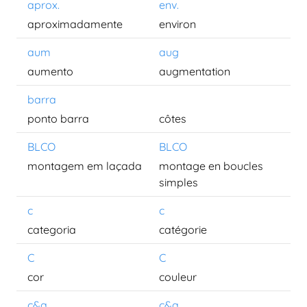
aprox.
env.
aproximadamente
environ
aum
aug
aumento
augmentation
barra
ponto barra
côtes
BLCO
BLCO
montagem em laçada
montage en boucles
simples
c
c
categoria
catégorie
C
C
cor
couleur
c&a
c&a