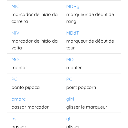
MIC
MDRg
marcador de início da
marqueur de début de
carreira
rang
MIV
MDdT
marcador de início da
marqueur de début de
volta
tour
MO
MO
montar
monter
PC
PC
ponto pipoca
point popcorn
pmarc
glM
passar marcador
glisser le marqueur
ps
gl
passar
glisser