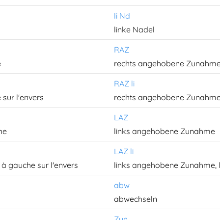
li Nd
linke Nadel
RAZ
e
rechts angehobene Zunahm
RAZ li
 sur l'envers
rechts angehobene Zunahme, 
LAZ
he
links angehobene Zunahme
LAZ li
 à gauche sur l'envers
links angehobene Zunahme, li
abw
abwechseln
Zun