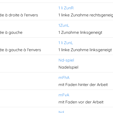
1 li ZunR
ée à droite à l'envers
1 linke Zunahme rechtsgeneig
1ZunL
née à gauche
1 Zunahme linksgeneigt
1 li ZunL
née à gauche à l'envers
1 linke Zunahme linksgeneigt
Nd-spiel
Nadelspiel
mFhA
mit Faden hinter der Arbeit
mFvA
mit Faden vor der Arbeit
Nd