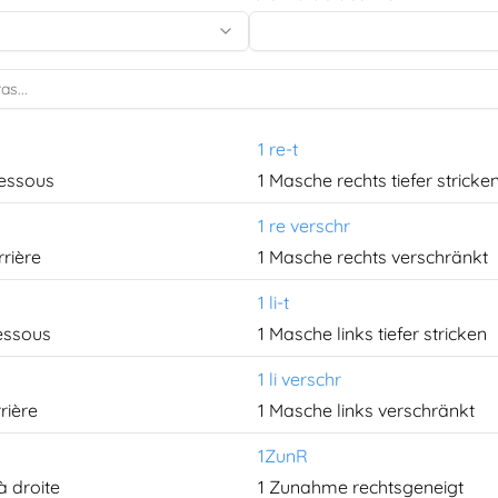
1 re-t
dessous
1 Masche rechts tiefer stricke
1 re verschr
rrière
1 Masche rechts verschränkt
1 li-t
dessous
1 Masche links tiefer stricken
1 li verschr
rière
1 Masche links verschränkt
1ZunR
à droite
1 Zunahme rechtsgeneigt