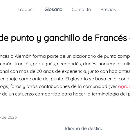
Traducir
Glosario
Contacto
Precios
 de punto y ganchillo de Francés
rancés a Alemán forma parte de un diccionario de punto compl
alemán, francés, portugués, neerlandés, danés, noruego e ita
onal con más de 20 años de experiencia, junto con hablantes 
 lenguaje cambiante del punto. El glosario se basa en el con
 blogs, foros y otras contribuciones de la comunidad (ver
agra
te de un esfuerzo compartido para hacer la terminología del
o de 2026
Idioma de destino