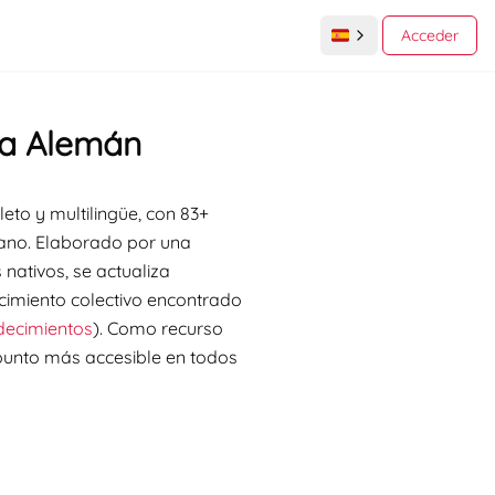
Acceder
 a Alemán
eto y multilingüe, con 83+
liano. Elaborado por una
nativos, se actualiza
ocimiento colectivo encontrado
decimientos
). Como recurso
 punto más accesible en todos