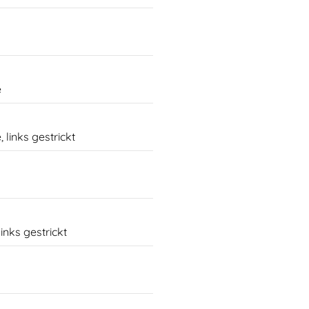
e
links gestrickt
nks gestrickt