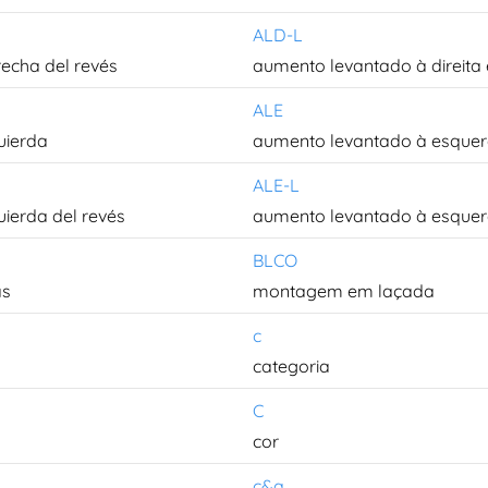
ALD-L
echa del revés
aumento levantado à direita 
ALE
uierda
aumento levantado à esque
ALE-L
ierda del revés
aumento levantado à esquer
BLCO
ás
montagem em laçada
c
categoria
C
cor
c&a