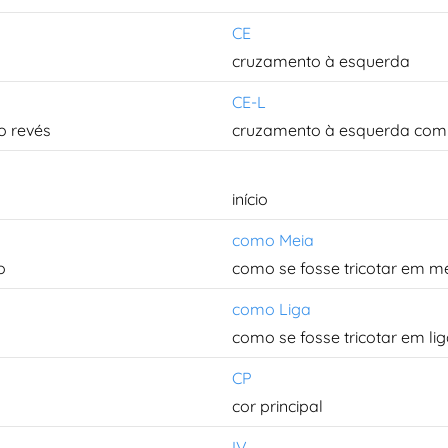
CE
cruzamento à esquerda
CE-L
o revés
cruzamento à esquerda com 
início
como Meia
o
como se fosse tricotar em m
como Liga
como se fosse tricotar em li
CP
cor principal
IV