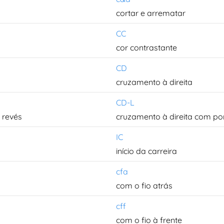
cortar e arrematar
CC
cor contrastante
CD
cruzamento à direita
CD-L
 revés
cruzamento à direita com pon
IC
início da carreira
cfa
com o fio atrás
cff
com o fio à frente