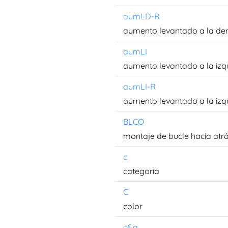
aumLD-R
aumento levantado a la der
aumLI
aumento levantado a la izq
aumLI-R
aumento levantado a la izqu
BLCO
montaje de bucle hacia atr
c
categoría
C
color
c&a