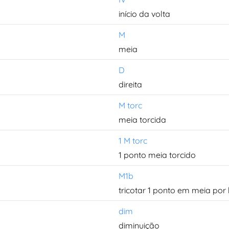
início da volta
M
meia
D
direita
M torc
meia torcida
1 M torc
1 ponto meia torcido
M1b
tricotar 1 ponto em meia por
dim
diminuição