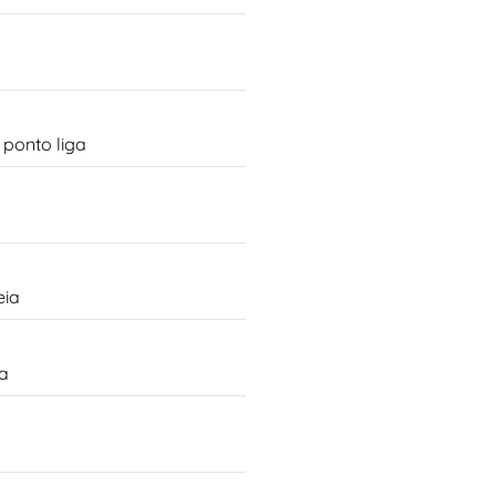
ponto liga
eia
ga