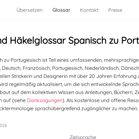
Übersetzen
Glossar
Kontakt
Preise
nd Häkelglossar Spanisch zu Port
h zu Portugiesisch ist Teil eines umfassenden, mehrsprachige
h, Deutsch, Französisch, Portugiesisch, Niederländisch, Dänisch
ellen Strickerin und Designerin mit über 20 Jahren Erfahrun
wird regelmäßig aktualisiert, um die sich entwickelnde Sprach
baut auf dem kollektiven Wissen aus Anleitungen, Büchern, Zei
 auf (siehe
Danksagungen
). Als kostenlose und offene Resso
kterminologie sprachübergreifend zugänglicher zu machen.
2026
Zielsprache