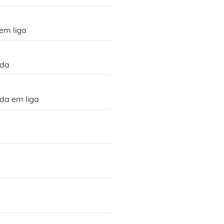
em liga
rda
da em liga