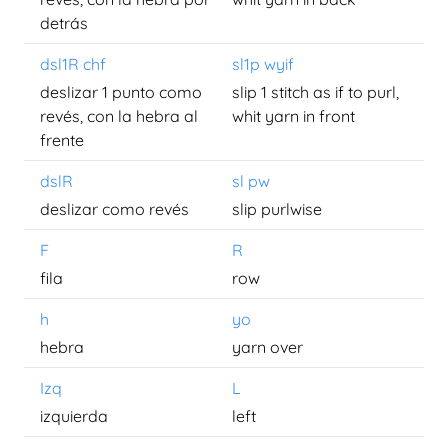
detrás
dsl1R chf
sl1p wyif
deslizar 1 punto como
slip 1 stitch as if to purl,
revés, con la hebra al
whit yarn in front
frente
dslR
sl pw
deslizar como revés
slip purlwise
F
R
fila
row
h
yo
hebra
yarn over
Izq
L
izquierda
left