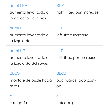
aumLD-R
RLPI
aumento levantado a
right lifted purl increase
la derecha del revés
aumLI
LLI
aumento levantado a
left lifted increase
la izquierda
aumLI-R
LLPI
aumento levantado a
left lifted purl increase
la izquierda del revés
BLCO
BLCO
montaje de bucle hacia
backwards loop cast-
atrás
on
c
c
categoría
category