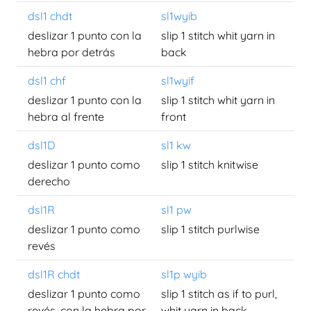
dsl1 chdt
sl1wyib
deslizar 1 punto con la
slip 1 stitch whit yarn in
hebra por detrás
back
dsl1 chf
sl1wyif
deslizar 1 punto con la
slip 1 stitch whit yarn in
hebra al frente
front
dsl1D
sl1 kw
deslizar 1 punto como
slip 1 stitch knitwise
derecho
dsl1R
sl1 pw
deslizar 1 punto como
slip 1 stitch purlwise
revés
dsl1R chdt
sl1p wyib
deslizar 1 punto como
slip 1 stitch as if to purl,
revés, con la hebra por
whit yarn in back