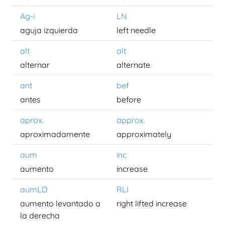
Ag-i
LN
aguja izquierda
left needle
alt
alt
alternar
alternate
ant
bef
antes
before
aprox.
approx.
aproximadamente
approximately
aum
inc
aumento
increase
aumLD
RLI
aumento levantado a
right lifted increase
la derecha