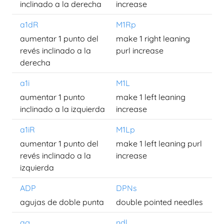
inclinado a la derecha
increase
a1dR
M1Rp
aumentar 1 punto del
make 1 right leaning
revés inclinado a la
purl increase
derecha
a1i
M1L
aumentar 1 punto
make 1 left leaning
inclinado a la izquierda
increase
a1iR
M1Lp
aumentar 1 punto del
make 1 left leaning purl
revés inclinado a la
increase
izquierda
ADP
DPNs
agujas de doble punta
double pointed needles
ag
ndl