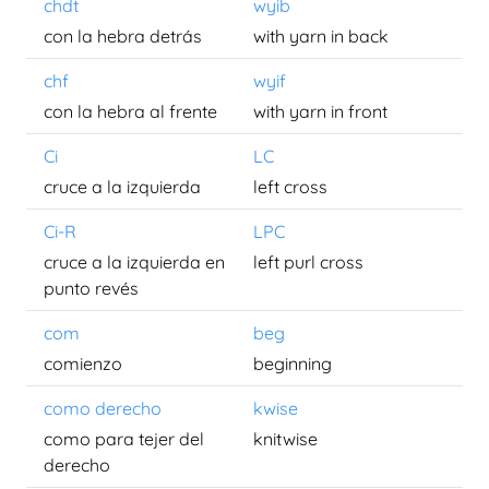
chdt
wyib
con la hebra detrás
with yarn in back
chf
wyif
con la hebra al frente
with yarn in front
Ci
LC
cruce a la izquierda
left cross
Ci-R
LPC
cruce a la izquierda en
left purl cross
punto revés
com
beg
comienzo
beginning
como derecho
kwise
como para tejer del
knitwise
derecho