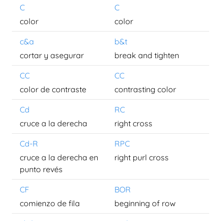
C
C
color
color
c&a
b&t
cortar y asegurar
break and tighten
CC
CC
color de contraste
contrasting color
Cd
RC
cruce a la derecha
right cross
Cd-R
RPC
cruce a la derecha en
right purl cross
punto revés
CF
BOR
comienzo de fila
beginning of row