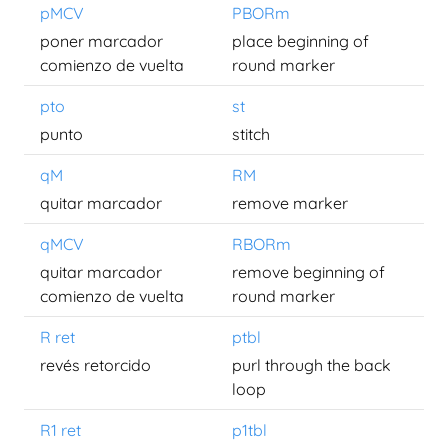
pMCV
PBORm
poner marcador
place beginning of
comienzo de vuelta
round marker
pto
st
punto
stitch
qM
RM
quitar marcador
remove marker
qMCV
RBORm
quitar marcador
remove beginning of
comienzo de vuelta
round marker
R ret
ptbl
revés retorcido
purl through the back
loop
R1 ret
p1tbl