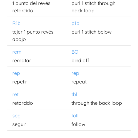
1 punto del revés
purl 1 stitch through
retorcido
back loop
R1b
p1b
tejer 1 punto revés
purl 1 stitch below
abajo
rem
BO
rematar
bind off
rep
rep
repetir
repeat
ret
tbl
retorcido
through the back loop
seg
foll
seguir
follow