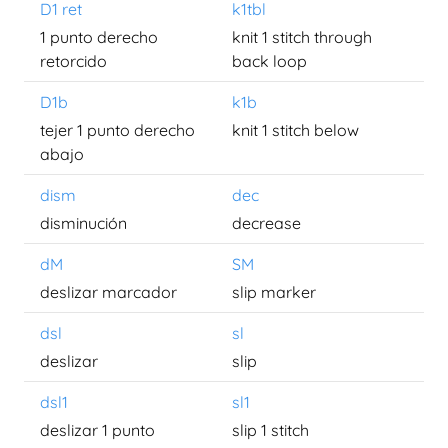
D1 ret
k1tbl
1 punto derecho
knit 1 stitch through
retorcido
back loop
D1b
k1b
tejer 1 punto derecho
knit 1 stitch below
abajo
dism
dec
disminución
decrease
dM
SM
deslizar marcador
slip marker
dsl
sl
deslizar
slip
dsl1
sl1
deslizar 1 punto
slip 1 stitch