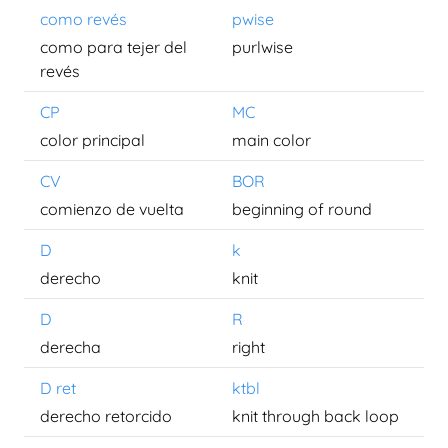
como revés
pwise
como para tejer del
purlwise
revés
CP
MC
color principal
main color
CV
BOR
comienzo de vuelta
beginning of round
D
k
derecho
knit
D
R
derecha
right
D ret
ktbl
derecho retorcido
knit through back loop