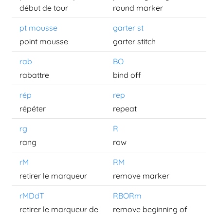
début de tour
round marker
pt mousse
garter st
point mousse
garter stitch
rab
BO
rabattre
bind off
rép
rep
répéter
repeat
rg
R
rang
row
rM
RM
retirer le marqueur
remove marker
rMDdT
RBORm
retirer le marqueur de
remove beginning of