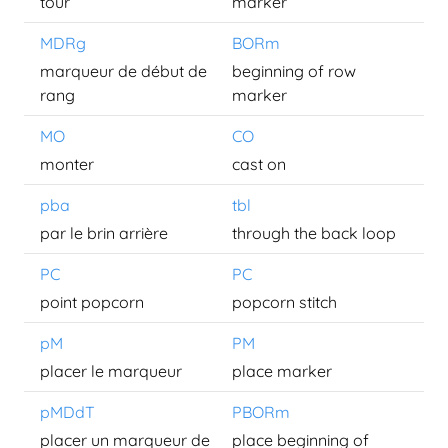
tour
marker
MDRg
BORm
marqueur de début de
beginning of row
rang
marker
MO
CO
monter
cast on
pba
tbl
par le brin arrière
through the back loop
PC
PC
point popcorn
popcorn stitch
pM
PM
placer le marqueur
place marker
pMDdT
PBORm
placer un marqueur de
place beginning of