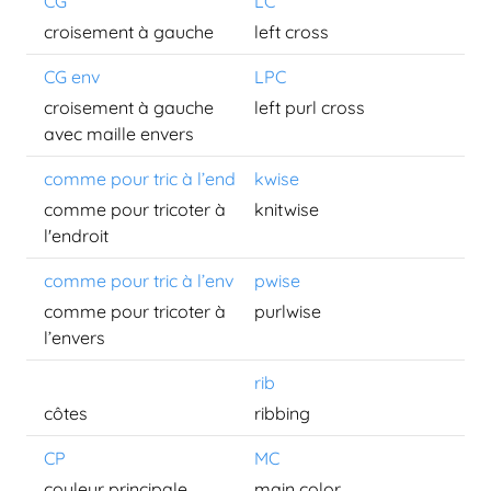
CG
LC
croisement à gauche
left cross
CG env
LPC
croisement à gauche
left purl cross
avec maille envers
comme pour tric à l’end
kwise
comme pour tricoter à
knitwise
l'endroit
comme pour tric à l’env
pwise
comme pour tricoter à
purlwise
l’envers
rib
côtes
ribbing
CP
MC
couleur principale
main color