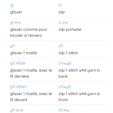
gl
sl
glisser
slip
gl env
sl pw
glisser comme pour
slip purlwise
tricoter à l'envers
gl1
sl1
glisser 1 maille
slip 1 stitch
gl1 Afder
sl1wyib
glisser 1 maille, avec le
slip 1 stitch whit yarn in
fil derrière
back
gl1 Afdev
sl1wyif
glisser 1 maille, avec le
slip 1 stitch whit yarn in
fil devant
front
gl1 end
sl1 kw