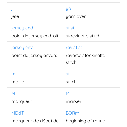
j
yo
jeté
yarn over
jersey end
st st
point de jersey endroit
stockinette stitch
jersey env
rev st st
point de jersey envers
reverse stockinette
stitch
m
st
maille
stitch
M
M
marqueur
marker
MDdT
BORm
marqueur de début de
beginning of round