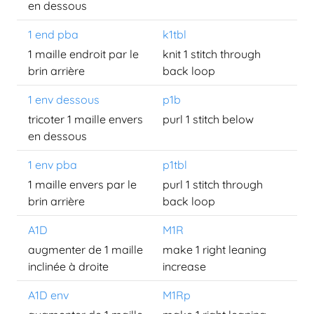
en dessous
1 end pba
k1tbl
1 maille endroit par le
knit 1 stitch through
brin arrière
back loop
1 env dessous
p1b
tricoter 1 maille envers
purl 1 stitch below
en dessous
1 env pba
p1tbl
1 maille envers par le
purl 1 stitch through
brin arrière
back loop
A1D
M1R
augmenter de 1 maille
make 1 right leaning
inclinée à droite
increase
A1D env
M1Rp