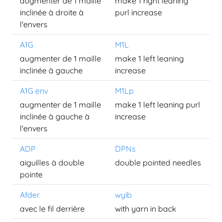
augmenter de 1 maille
make 1 right leaning
inclinée à droite à
purl increase
l'envers
A1G
M1L
augmenter de 1 maille
make 1 left leaning
inclinée à gauche
increase
A1G env
M1Lp
augmenter de 1 maille
make 1 left leaning purl
inclinée à gauche à
increase
l'envers
ADP
DPNs
aiguilles à double
double pointed needles
pointe
Afder
wyib
avec le fil derrière
with yarn in back