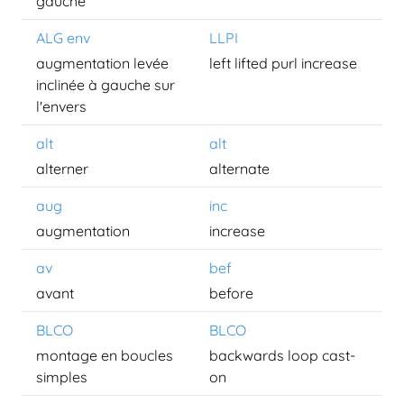
gauche
ALG env
LLPI
augmentation levée
left lifted purl increase
inclinée à gauche sur
l'envers
alt
alt
alterner
alternate
aug
inc
augmentation
increase
av
bef
avant
before
BLCO
BLCO
montage en boucles
backwards loop cast-
simples
on