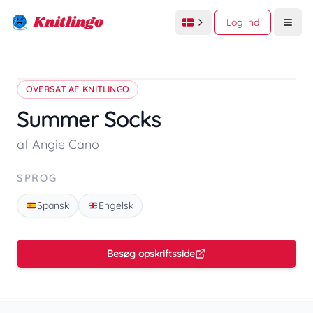
Knitlingo
Log ind
Open
OVERSAT AF KNITLINGO
Summer Socks
af Angie Cano
SPROG
Spansk
Engelsk
Besøg opskriftsside