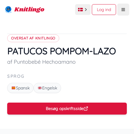
Knitlingo
Log ind
Open
OVERSAT AF KNITLINGO
PATUCOS POMPOM-LAZO
af Puntobebé Hechoamano
SPROG
Spansk
Engelsk
Besøg opskriftsside