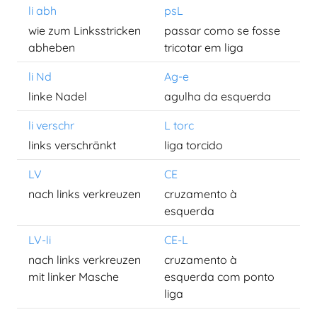
li abh
psL
wie zum Linksstricken
passar como se fosse
abheben
tricotar em liga
li Nd
Ag-e
linke Nadel
agulha da esquerda
li verschr
L torc
links verschränkt
liga torcido
LV
CE
nach links verkreuzen
cruzamento à
esquerda
LV-li
CE-L
nach links verkreuzen
cruzamento à
mit linker Masche
esquerda com ponto
liga