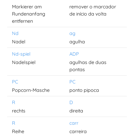
Markierer am
remover o marcador
Rundenanfang
de início da volta
entfernen
Nd
ag
Nadel
agulha
Nd-spiel
ADP
Nadelspiel
agulhas de duas
pontas
PC
PC
Popcorn-Masche
ponto pipoca
R
D
rechts
direita
R
carr
Reihe
carreira