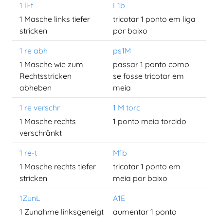
1 li-t
L1b
1 Masche links tiefer
tricotar 1 ponto em liga
stricken
por baixo
1 re abh
ps1M
1 Masche wie zum
passar 1 ponto como
Rechtsstricken
se fosse tricotar em
abheben
meia
1 re verschr
1 M torc
1 Masche rechts
1 ponto meia torcido
verschränkt
1 re-t
M1b
1 Masche rechts tiefer
tricotar 1 ponto em
stricken
meia por baixo
1ZunL
A1E
1 Zunahme linksgeneigt
aumentar 1 ponto