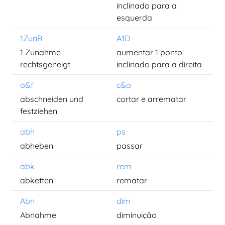
inclinado para a
esquerda
1ZunR
A1D
1 Zunahme
aumentar 1 ponto
rechtsgeneigt
inclinado para a direita
a&f
c&a
abschneiden und
cortar e arrematar
festziehen
abh
ps
abheben
passar
abk
rem
abketten
rematar
Abn
dim
Abnahme
diminuição