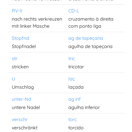
RV-li
CD-L
nach rechts verkreuzen
cruzamento à direita
mit linker Masche
com ponto liga
Stopfnd
ag de tapeçaria
Stopfnadel
agulha de tapeçaria
str
tric
stricken
tricotar
U
laç
Umschlag
laçada
unter-Nd
ag inf
untere Nadel
agulha inferior
verschr
torc
verschränkt
torcido