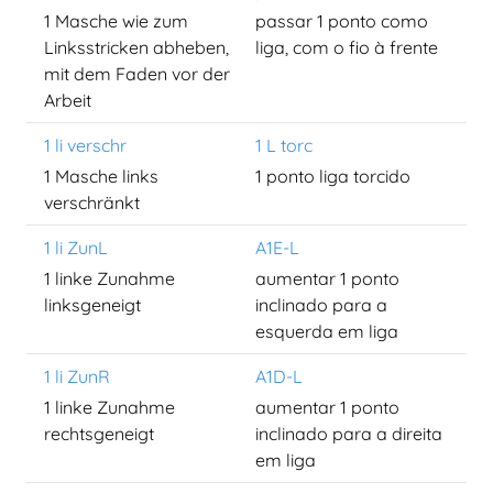
1 Masche wie zum
passar 1 ponto como
Linksstricken abheben,
liga, com o fio à frente
mit dem Faden vor der
Arbeit
1 li verschr
1 L torc
1 Masche links
1 ponto liga torcido
verschränkt
1 li ZunL
A1E-L
1 linke Zunahme
aumentar 1 ponto
linksgeneigt
inclinado para a
esquerda em liga
1 li ZunR
A1D-L
1 linke Zunahme
aumentar 1 ponto
rechtsgeneigt
inclinado para a direita
em liga