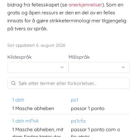
bidrag fra fellesskapet (se
anerkjennelser
). Som en
gratis og åpen ressurs er den en del av en felles
innsats for å gjøre strikketerminologi mer tilgjengelig
på tvers av språk.
Sist oppdatert 6. august 2026
Kildespråk
Målspråk
1 abh
ps1
1 Masche abheben
passar 1 ponto
1 abh mFhA
ps1cfa
1 Masche abheben, mit
passar 1 ponto com o
dem Faden hinter der
fio atrás