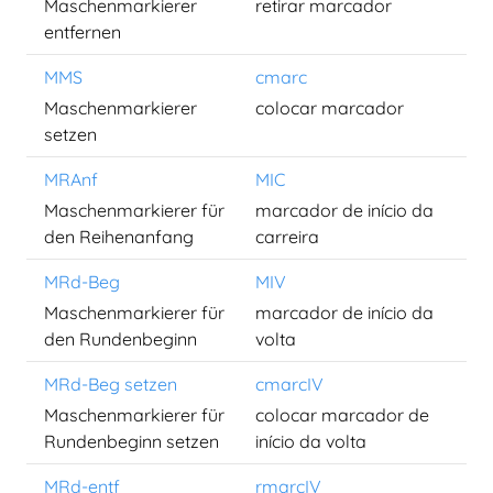
Maschenmarkierer
retirar marcador
entfernen
MMS
cmarc
Maschenmarkierer
colocar marcador
setzen
MRAnf
MIC
Maschenmarkierer für
marcador de início da
den Reihenanfang
carreira
MRd-Beg
MIV
Maschenmarkierer für
marcador de início da
den Rundenbeginn
volta
MRd-Beg setzen
cmarcIV
Maschenmarkierer für
colocar marcador de
Rundenbeginn setzen
início da volta
MRd-entf
rmarcIV