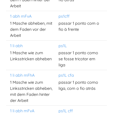
Arbeit
1 abh mFvA
ps1cff
1 Masche abheben, mit
passar 1 ponto com o
dem Faden vor der
fio à frente
Arbeit
1 li abh
ps1L
1 Masche wie zum
passar 1 ponto como
Linksstricken abheben
se fosse tricotar em
liga
1 li abh mFhA
ps1L cfa
1 Masche wie zum
passar 1 ponto como
Linksstricken abheben,
liga, com o fio atrás
mit dem Faden hinter
der Arbeit
1 li abh mFvA
ps1L cff