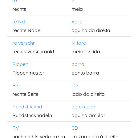
re
M
rechts
meia
re Nd
Ag-d
rechte Nadel
agulha da direita
re verschr
M torc
rechts verschränkt
meia torcida
Rippen
barra
Rippenmuster
ponto barra
RS
LD
rechte Seite
lado do direito
Rundstricknd
ag circular
Rundstricknadeln
agulha circular
RV
CD
nach rechts verkreuzen
cruzamento à direita