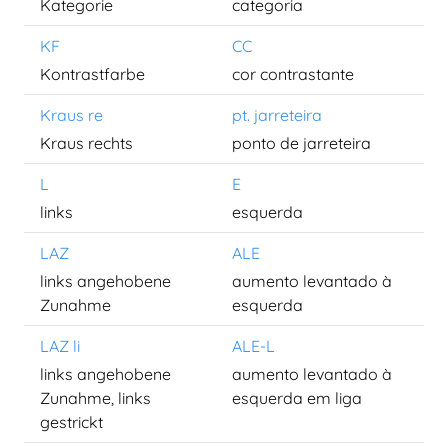
Kategorie
categoria
KF
CC
Kontrastfarbe
cor contrastante
Kraus re
pt. jarreteira
Kraus rechts
ponto de jarreteira
L
E
links
esquerda
LAZ
ALE
links angehobene
aumento levantado à
Zunahme
esquerda
LAZ li
ALE-L
links angehobene
aumento levantado à
Zunahme, links
esquerda em liga
gestrickt