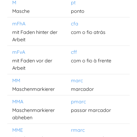
M
pt
Masche
ponto
mFhA
cfa
mit Faden hinter der
com o fio atrás
Arbeit
mFvA
cff
mit Faden vor der
com o fio à frente
Arbeit
MM
marc
Maschenmarkierer
marcador
MMA
pmarc
Maschenmarkierer
passar marcador
abheben
MME
rmarc