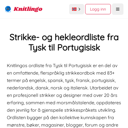
Knitlingo
Logg inn
Open
Strikke- og hekleordliste fra
Tysk til Portugisisk
Knitlingos ordliste fra Tysk til Portugisisk er en del av
en omfattende, flerspråklig strikkeordbok med 83+
termer på engelsk, spansk, tysk, fransk, portugisisk,
nederlandsk, dansk, norsk og italiensk. Utarbeidet av
en profesjonell strikker og designer med over 20 års
erfaring, sammen med morsmålstalende, oppdateres
den jevnlig for å gjenspeile strikkespråkets utvikling.
Ordlisten bygger på den kollektive kunnskapen fra
mønstre, bøker, magasiner, blogger, forum og andre