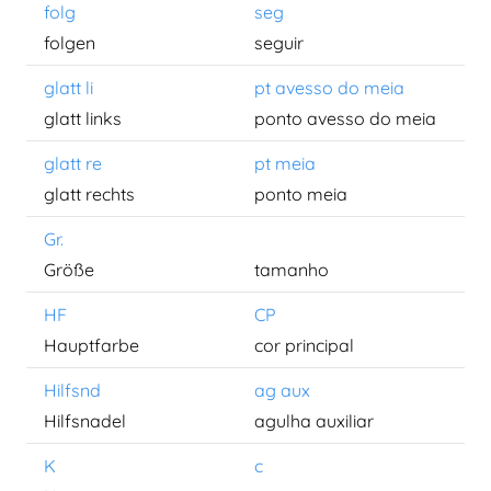
folg
seg
folgen
seguir
glatt li
pt avesso do meia
glatt links
ponto avesso do meia
glatt re
pt meia
glatt rechts
ponto meia
Gr.
Größe
tamanho
HF
CP
Hauptfarbe
cor principal
Hilfsnd
ag aux
Hilfsnadel
agulha auxiliar
K
c