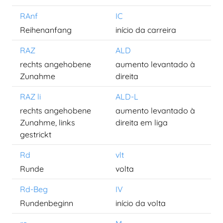
RAnf
IC
Reihenanfang
início da carreira
RAZ
ALD
rechts angehobene
aumento levantado à
Zunahme
direita
RAZ li
ALD-L
rechts angehobene
aumento levantado à
Zunahme, links
direita em liga
gestrickt
Rd
vlt
Runde
volta
Rd-Beg
IV
Rundenbeginn
início da volta