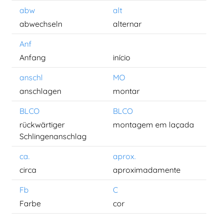
abw
alt
abwechseln
alternar
Anf
Anfang
início
anschl
MO
anschlagen
montar
BLCO
BLCO
rückwärtiger
montagem em laçada
Schlingenanschlag
ca.
aprox.
circa
aproximadamente
Fb
C
Farbe
cor