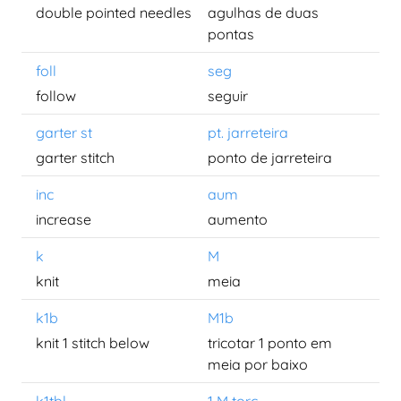
double pointed needles
agulhas de duas
pontas
foll
seg
follow
seguir
garter st
pt. jarreteira
garter stitch
ponto de jarreteira
inc
aum
increase
aumento
k
M
knit
meia
k1b
M1b
knit 1 stitch below
tricotar 1 ponto em
meia por baixo