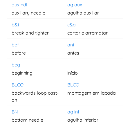
aux ndl
ag aux
auxiliary needle
agulha auxiliar
b&t
c&a
break and tighten
cortar e arrematar
bef
ant
before
antes
beg
beginning
início
BLCO
BLCO
backwards loop cast-
montagem em laçada
on
BN
ag inf
bottom needle
agulha inferior