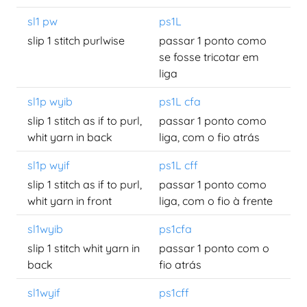
sl1 pw
ps1L
slip 1 stitch purlwise
passar 1 ponto como
se fosse tricotar em
liga
sl1p wyib
ps1L cfa
slip 1 stitch as if to purl,
passar 1 ponto como
whit yarn in back
liga, com o fio atrás
sl1p wyif
ps1L cff
slip 1 stitch as if to purl,
passar 1 ponto como
whit yarn in front
liga, com o fio à frente
sl1wyib
ps1cfa
slip 1 stitch whit yarn in
passar 1 ponto com o
back
fio atrás
sl1wyif
ps1cff