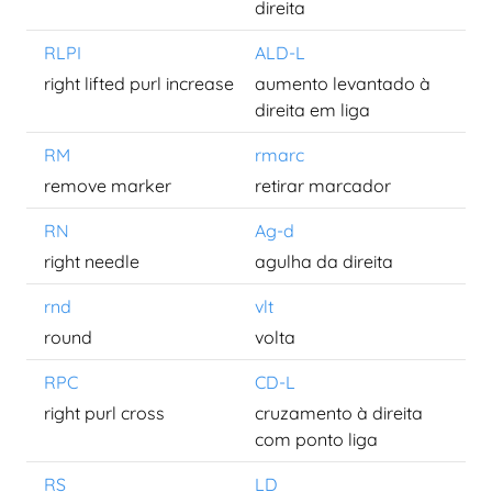
direita
RLPI
ALD-L
right lifted purl increase
aumento levantado à
direita em liga
RM
rmarc
remove marker
retirar marcador
RN
Ag-d
right needle
agulha da direita
rnd
vlt
round
volta
RPC
CD-L
right purl cross
cruzamento à direita
com ponto liga
RS
LD