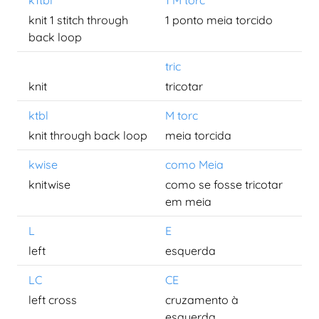
k1tbl
1 M torc
knit 1 stitch through
1 ponto meia torcido
back loop
tric
knit
tricotar
ktbl
M torc
knit through back loop
meia torcida
kwise
como Meia
knitwise
como se fosse tricotar
em meia
L
E
left
esquerda
LC
CE
left cross
cruzamento à
esquerda