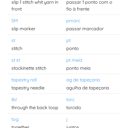
slip 1 stitch whit yarn in
passar 1 ponto com o
front
fio à frente
SM
pmarc
slip marker
passar marcador
st
pt
stitch
ponto
st st
pt meia
stockinette stitch
ponto meia
tapestry ndl
ag de tapeçaria
tapestry needle
agulha de tapeçaria
tbl
torc
through the back loop
torcido
tog
j
together
juntos