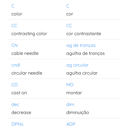
C
C
color
cor
CC
CC
contrasting color
cor contrastante
CN
ag de tranças
cable needle
agulha de tranças
cndl
ag circular
circular needle
agulha circular
CO
MO
cast on
montar
dec
dim
decrease
diminuição
DPNs
ADP