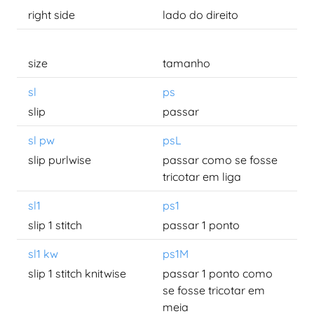
right side
lado do direito
size
tamanho
sl
ps
slip
passar
sl pw
psL
slip purlwise
passar como se fosse
tricotar em liga
sl1
ps1
slip 1 stitch
passar 1 ponto
sl1 kw
ps1M
slip 1 stitch knitwise
passar 1 ponto como
se fosse tricotar em
meia