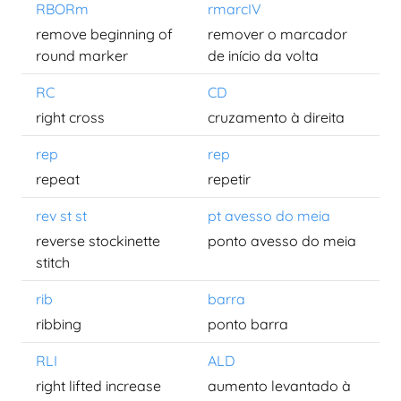
RBORm
rmarcIV
remove beginning of
remover o marcador
round marker
de início da volta
RC
CD
right cross
cruzamento à direita
rep
rep
repeat
repetir
rev st st
pt avesso do meia
reverse stockinette
ponto avesso do meia
stitch
rib
barra
ribbing
ponto barra
RLI
ALD
right lifted increase
aumento levantado à