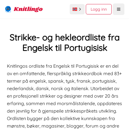
Knitlingo
Logg inn
Open
Strikke- og hekleordliste fra
Engelsk til Portugisisk
Knitlingos ordliste fra Engelsk til Portugisisk er en del
av en omfattende, flerspråklig strikkeordbok med 83+
termer på engelsk, spansk, tysk, fransk, portugisisk,
nederlandsk, dansk, norsk og italiensk. Utarbeidet av
en profesjonell strikker og designer med over 20 års
erfaring, sammen med morsmålstalende, oppdateres
den jevnlig for å gjenspeile strikkespråkets utvikling.
Ordlisten bygger på den kollektive kunnskapen fra
mønstre, bøker, magasiner, blogger, forum og andre