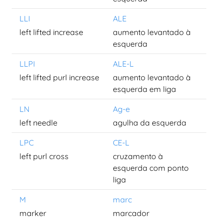
LLI
ALE
left lifted increase
aumento levantado à
esquerda
LLPI
ALE-L
left lifted purl increase
aumento levantado à
esquerda em liga
LN
Ag-e
left needle
agulha da esquerda
LPC
CE-L
left purl cross
cruzamento à
esquerda com ponto
liga
M
marc
marker
marcador