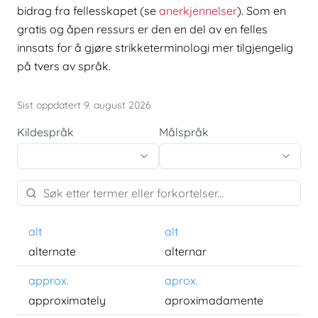
bidrag fra fellesskapet (se
anerkjennelser
). Som en
gratis og åpen ressurs er den en del av en felles
innsats for å gjøre strikketerminologi mer tilgjengelig
på tvers av språk.
Sist oppdatert 9. august 2026
Kildespråk
Målspråk
alt
alt
alternate
alternar
approx.
aprox.
approximately
aproximadamente