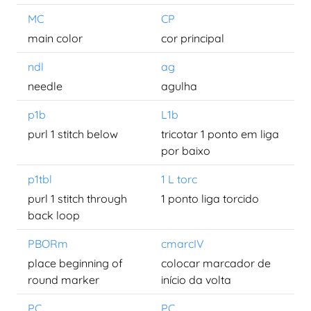
MC
CP
main color
cor principal
ndl
ag
needle
agulha
p1b
L1b
purl 1 stitch below
tricotar 1 ponto em liga
por baixo
p1tbl
1 L torc
purl 1 stitch through
1 ponto liga torcido
back loop
PBORm
cmarcIV
place beginning of
colocar marcador de
round marker
início da volta
PC
PC