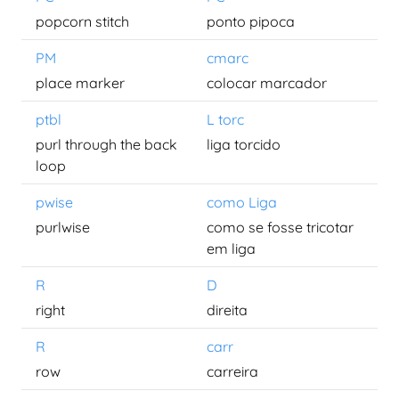
popcorn stitch
ponto pipoca
PM
cmarc
place marker
colocar marcador
ptbl
L torc
purl through the back
liga torcido
loop
pwise
como Liga
purlwise
como se fosse tricotar
em liga
R
D
right
direita
R
carr
row
carreira