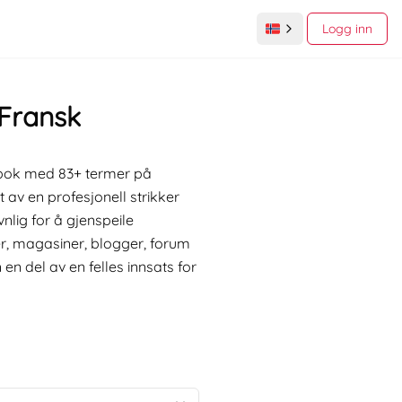
Logg inn
 Fransk
ordbok med 83+ termer på
 av en profesjonell strikker
lig for å gjenspeile
er, magasiner, blogger, forum
en del av en felles innsats for