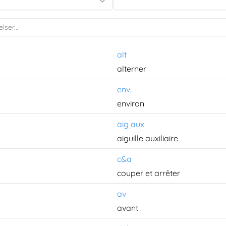
alt
alterner
env.
environ
aig aux
aiguille auxiliaire
c&a
couper et arrêter
av
avant