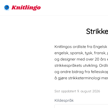
Knitlingo
Strikk
Knitlingos ordliste fra Engels
engelsk, spansk, tysk, fransk, 
og designer med over 20 års 
strikkespråkets utvikling. Or
og andre bidrag fra fellesska
å gjøre strikketerminologi mer 
Sist oppdatert 9. august 2026
Kildespråk