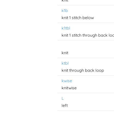
knit
k1b
knit 1 stitch below
k1tbl
knit 1 stitch through back lo
knit
ktbl
knit through back loop
kwise
knitwise
L
left