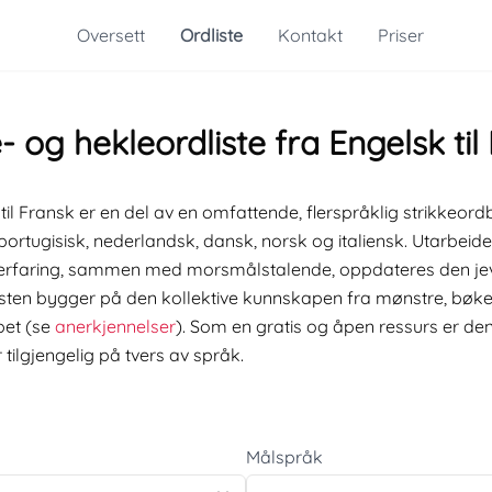
Oversett
Ordliste
Kontakt
Priser
e- og hekleordliste fra Engelsk til
k til Fransk er en del av en omfattende, flerspråklig strikke
portugisisk, nederlandsk, dansk, norsk og italiensk. Utarbeidet
erfaring, sammen med morsmålstalende, oppdateres den jevn
dlisten bygger på den kollektive kunnskapen fra mønstre, bøk
pet (se
anerkjennelser
). Som en gratis og åpen ressurs er den 
tilgjengelig på tvers av språk.
Målspråk