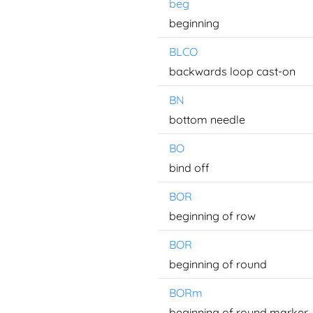
beg
beginning
BLCO
backwards loop cast-on
BN
bottom needle
BO
bind off
BOR
beginning of row
BOR
beginning of round
BORm
beginning of round marker