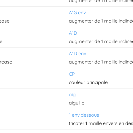
augmenter de 1 maille inclin
A1G env
rease
augmenter de 1 maille incliné
A1D
se
augmenter de 1 maille incliné
A1D env
crease
augmenter de 1 maille inclinée
CP
couleur principale
aig
aiguille
1 env dessous
tricoter 1 maille envers en de