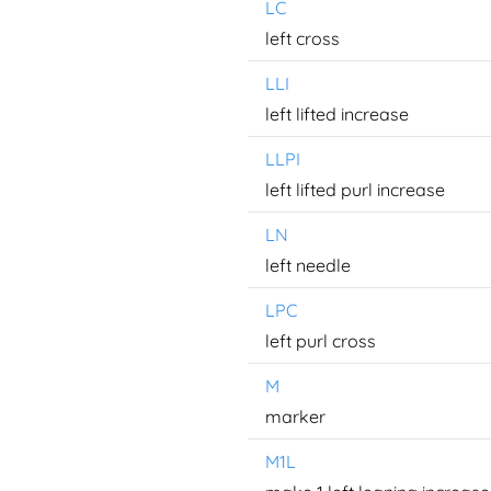
LC
left cross
LLI
left lifted increase
LLPI
left lifted purl increase
LN
left needle
LPC
left purl cross
M
marker
M1L