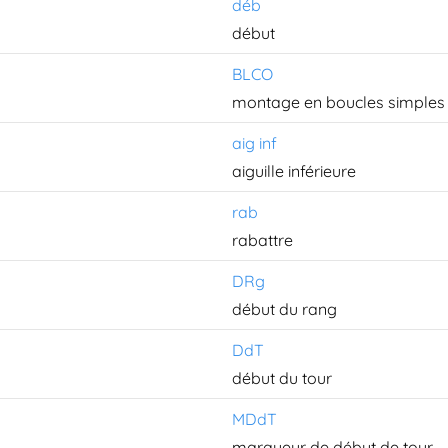
déb
début
BLCO
montage en boucles simples
aig inf
aiguille inférieure
rab
rabattre
DRg
début du rang
DdT
début du tour
MDdT
marqueur de début de tour