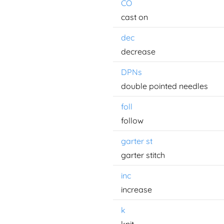
CO
cast on
dec
decrease
DPNs
double pointed needles
foll
follow
garter st
garter stitch
inc
increase
k