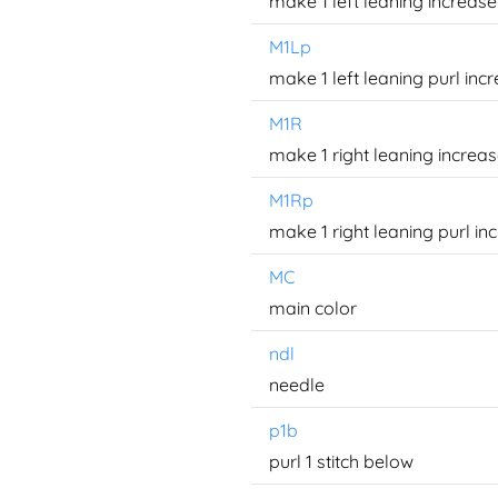
make 1 left leaning increase
M1Lp
make 1 left leaning purl inc
M1R
make 1 right leaning increa
M1Rp
make 1 right leaning purl in
MC
main color
ndl
needle
p1b
purl 1 stitch below