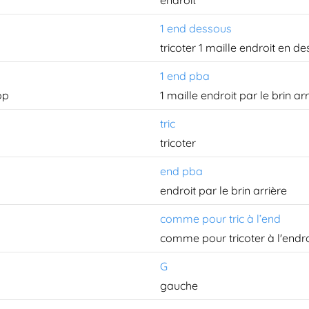
endroit
1 end dessous
tricoter 1 maille endroit en d
1 end pba
op
1 maille endroit par le brin arr
tric
tricoter
end pba
endroit par le brin arrière
comme pour tric à l’end
comme pour tricoter à l'endro
G
gauche