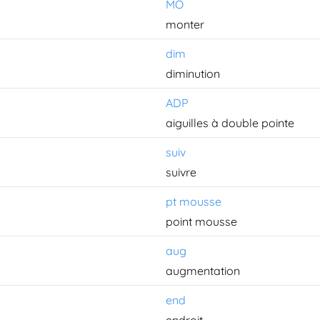
MO
monter
dim
diminution
ADP
aiguilles à double pointe
suiv
suivre
pt mousse
point mousse
aug
augmentation
end