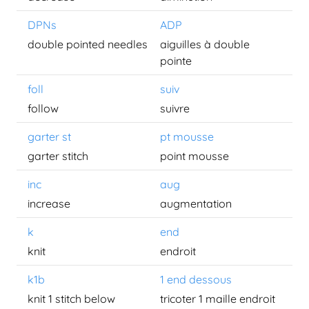
DPNs
ADP
double pointed needles
aiguilles à double
pointe
foll
suiv
follow
suivre
garter st
pt mousse
garter stitch
point mousse
inc
aug
increase
augmentation
k
end
knit
endroit
k1b
1 end dessous
knit 1 stitch below
tricoter 1 maille endroit