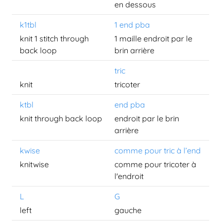
en dessous
k1tbl
1 end pba
knit 1 stitch through
1 maille endroit par le
back loop
brin arrière
tric
knit
tricoter
ktbl
end pba
knit through back loop
endroit par le brin
arrière
kwise
comme pour tric à l’end
knitwise
comme pour tricoter à
l'endroit
L
G
left
gauche