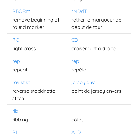
RBORm
rMDdT
remove beginning of
retirer le marqueur de
round marker
début de tour
RC
CD
right cross
croisement â droite
rep
rép
repeat
répéter
rev st st
jersey env
reverse stockinette
point de jersey envers
stitch
rib
ribbing
côtes
RLI
ALD