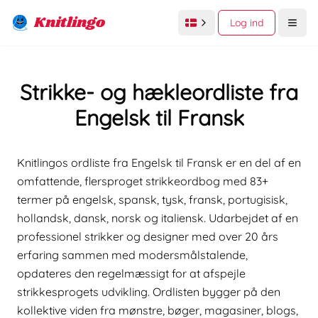
Knitlingo
Log ind
Open
Strikke- og hækleordliste fra
Engelsk til Fransk
Knitlingos ordliste fra Engelsk til Fransk er en del af en
omfattende, flersproget strikkeordbog med 83+
termer på engelsk, spansk, tysk, fransk, portugisisk,
hollandsk, dansk, norsk og italiensk. Udarbejdet af en
professionel strikker og designer med over 20 års
erfaring sammen med modersmålstalende,
opdateres den regelmæssigt for at afspejle
strikkesprogets udvikling. Ordlisten bygger på den
kollektive viden fra mønstre, bøger, magasiner, blogs,