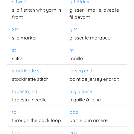
sl1wyif
gl1 Afdev
slip 1 stitch whit yarn in
glisser 1 maille, avec le
front
fil devant
SM
glM
slip marker
glisser le marqueur
st
m
stitch
maille
stockinette st
jersey end
stockinette stitch
point de jersey endroit
tapestry ndl
aig à laine
tapestry needle
aiguille à laine
tbl
pba
through the back loop
par le brin arrière
tog
ens