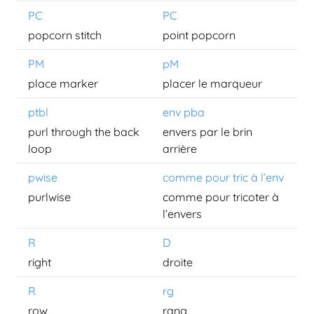
PC
PC
popcorn stitch
point popcorn
PM
pM
place marker
placer le marqueur
ptbl
env pba
purl through the back
envers par le brin
loop
arrière
pwise
comme pour tric à l’env
purlwise
comme pour tricoter à
l’envers
R
D
right
droite
R
rg
row
rang