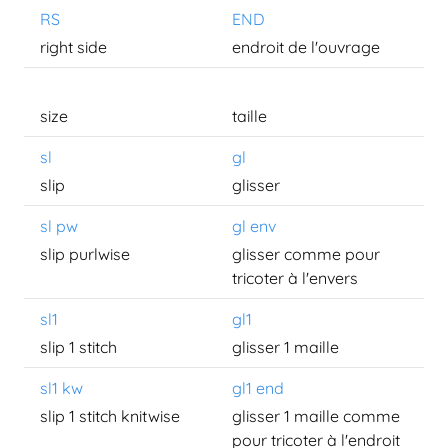
RS
END
right side
endroit de l'ouvrage
size
taille
sl
gl
slip
glisser
sl pw
gl env
slip purlwise
glisser comme pour
tricoter à l'envers
sl1
gl1
slip 1 stitch
glisser 1 maille
sl1 kw
gl1 end
slip 1 stitch knitwise
glisser 1 maille comme
pour tricoter à l'endroit