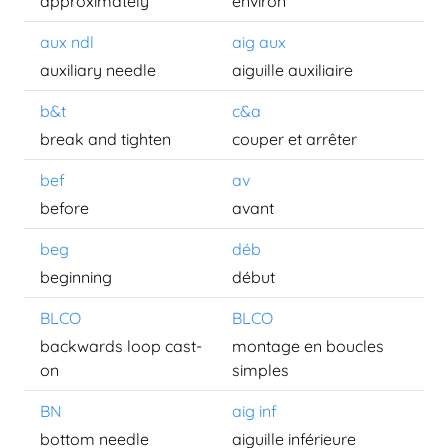
approximately
environ
aux ndl
aig aux
auxiliary needle
aiguille auxiliaire
b&t
c&a
break and tighten
couper et arrêter
bef
av
before
avant
beg
déb
beginning
début
BLCO
BLCO
backwards loop cast-
montage en boucles
on
simples
BN
aig inf
bottom needle
aiguille inférieure