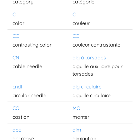
category
catégorie
C
C
color
couleur
CC
CC
contrasting color
couleur contrastante
CN
aig à torsades
cable needle
aiguille auxiliaire pour
torsades
cndl
aig circulaire
circular needle
aiguille circulaire
CO
MO
cast on
monter
dec
dim
decrease
diminution