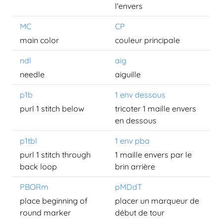
l'envers
MC
CP
main color
couleur principale
ndl
aig
needle
aiguille
p1b
1 env dessous
purl 1 stitch below
tricoter 1 maille envers
en dessous
p1tbl
1 env pba
purl 1 stitch through
1 maille envers par le
back loop
brin arrière
PBORm
pMDdT
place beginning of
placer un marqueur de
round marker
début de tour