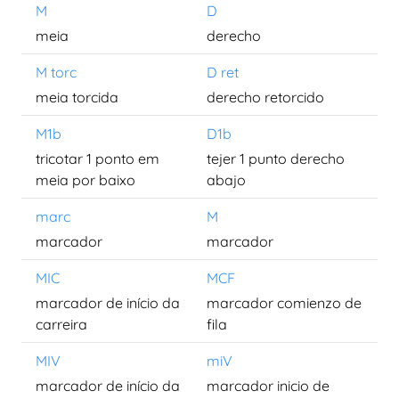
M
D
meia
derecho
M torc
D ret
meia torcida
derecho retorcido
M1b
D1b
tricotar 1 ponto em
tejer 1 punto derecho
meia por baixo
abajo
marc
M
marcador
marcador
MIC
MCF
marcador de início da
marcador comienzo de
carreira
fila
MIV
miV
marcador de início da
marcador inicio de