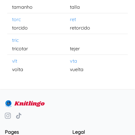
tamanho
talla
torc
ret
torcido
retorcido
tric
tricotar
tejer
vlt
vta
volta
vuelta
Knitlingo
Pages
Legal