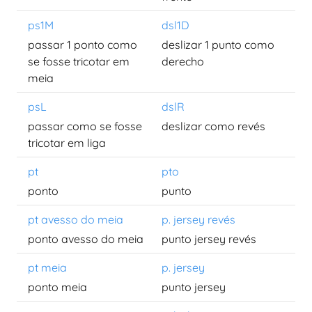
ps1M
dsl1D
passar 1 ponto como
deslizar 1 punto como
se fosse tricotar em
derecho
meia
psL
dslR
passar como se fosse
deslizar como revés
tricotar em liga
pt
pto
ponto
punto
pt avesso do meia
p. jersey revés
ponto avesso do meia
punto jersey revés
pt meia
p. jersey
ponto meia
punto jersey