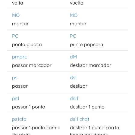
volta
vuelta
MO
MO
montar
montar
PC
PC
ponto pipoca
punto popcorn
pmarc
dM
passar marcador
deslizar marcador
ps
dsl
passar
deslizar
ps1
dsl1
passar 1 ponto
deslizar 1 punto
ps1cfa
dsl1 chdt
passar 1 ponto com o
deslizar 1 punto con la
fio atrás
hebra por detrás