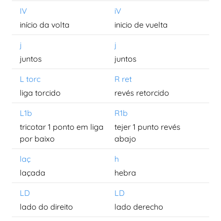
IV
iV
início da volta
inicio de vuelta
j
j
juntos
juntos
L torc
R ret
liga torcido
revés retorcido
L1b
R1b
tricotar 1 ponto em liga
tejer 1 punto revés
por baixo
abajo
laç
h
laçada
hebra
LD
LD
lado do direito
lado derecho