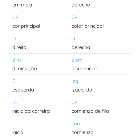
em meia
derecho
CP
CP
cor principal
color principal
D
D
direita
derecha
dim
dism
diminuição
disminución
E
Izq
esquerda
izquierda
IC
CF
início da carreira
comienzo de fila
com
início
comienzo