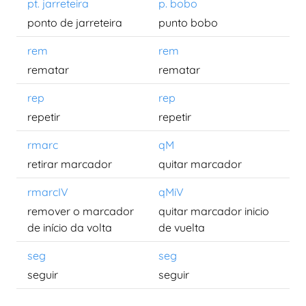
pt. jarreteira
p. bobo
ponto de jarreteira
punto bobo
rem
rem
rematar
rematar
rep
rep
repetir
repetir
rmarc
qM
retirar marcador
quitar marcador
rmarcIV
qMiV
remover o marcador
quitar marcador inicio
de início da volta
de vuelta
seg
seg
seguir
seguir