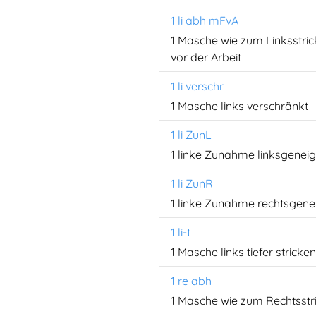
1 li abh mFvA
1 Masche wie zum Linksstri
vor der Arbeit
1 li verschr
1 Masche links verschränkt
1 li ZunL
1 linke Zunahme linksgeneig
1 li ZunR
1 linke Zunahme rechtsgene
1 li-t
1 Masche links tiefer stricken
1 re abh
1 Masche wie zum Rechtsst