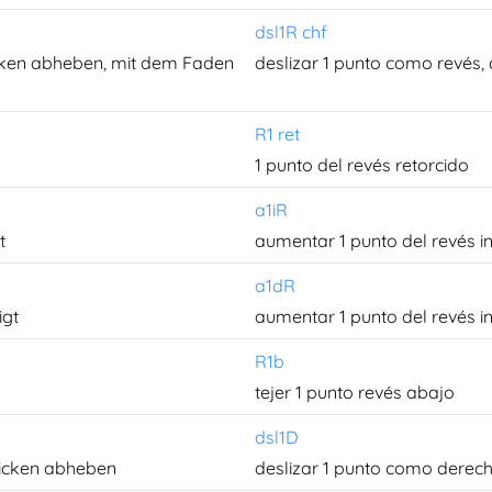
dsl1R chf
cken abheben, mit dem Faden
deslizar 1 punto como revés, 
R1 ret
1 punto del revés retorcido
a1iR
t
aumentar 1 punto del revés in
a1dR
igt
aumentar 1 punto del revés i
R1b
tejer 1 punto revés abajo
dsl1D
ricken abheben
deslizar 1 punto como derec