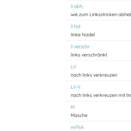
li abh
wie zum Linksstricken abhe
li Nd
linke Nadel
li verschr
links verschränkt
LV
nach links verkreuzen
LV-li
nach links verkreuzen mit l
M
Masche
mFhA