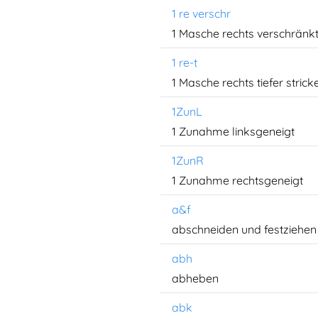
1 re verschr
1 Masche rechts verschränk
1 re-t
1 Masche rechts tiefer strick
1ZunL
1 Zunahme linksgeneigt
1ZunR
1 Zunahme rechtsgeneigt
a&f
abschneiden und festziehen
abh
abheben
abk