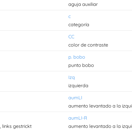
aguja auxiliar
c
categoría
CC
color de contraste
p. bobo
punto bobo
Izq
izquierda
aumLI
aumento levantado a la izqu
aumLI-R
inks gestrickt
aumento levantado a la izqui