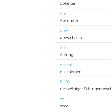
abketten
Abn
Abnahme
abw
abwechseln
Anf
Anfang
anschl
anschlagen
BLCO
rückwärtiger Schlingenansc
ca.
circa