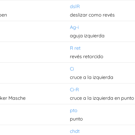
dslR
ben
deslizar como revés
Ag-i
aguja izquierda
R ret
revés retorcido
Ci
cruce a la izquierda
Ci-R
inker Masche
cruce a la izquierda en punto
pto
punto
chdt