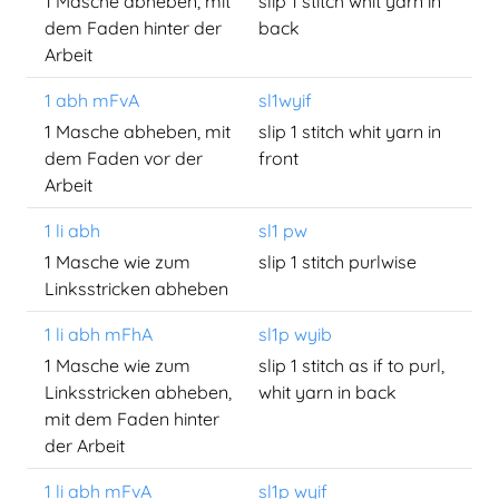
1 Masche abheben, mit
slip 1 stitch whit yarn in
dem Faden hinter der
back
Arbeit
1 abh mFvA
sl1wyif
1 Masche abheben, mit
slip 1 stitch whit yarn in
dem Faden vor der
front
Arbeit
1 li abh
sl1 pw
1 Masche wie zum
slip 1 stitch purlwise
Linksstricken abheben
1 li abh mFhA
sl1p wyib
1 Masche wie zum
slip 1 stitch as if to purl,
Linksstricken abheben,
whit yarn in back
mit dem Faden hinter
der Arbeit
1 li abh mFvA
sl1p wyif