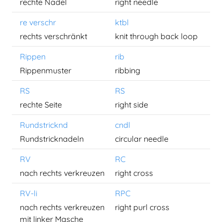
rechte Nadel
right needle
re verschr
ktbl
rechts verschränkt
knit through back loop
Rippen
rib
Rippenmuster
ribbing
RS
RS
rechte Seite
right side
Rundstricknd
cndl
Rundstricknadeln
circular needle
RV
RC
nach rechts verkreuzen
right cross
RV-li
RPC
nach rechts verkreuzen
right purl cross
mit linker Masche