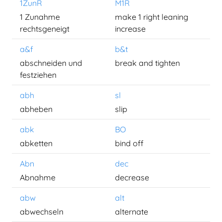
1ZunR
M1R
1 Zunahme
make 1 right leaning
rechtsgeneigt
increase
a&f
b&t
abschneiden und
break and tighten
festziehen
abh
sl
abheben
slip
abk
BO
abketten
bind off
Abn
dec
Abnahme
decrease
abw
alt
abwechseln
alternate