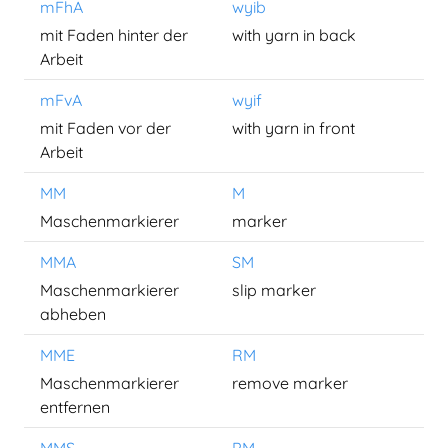
mFhA
wyib
mit Faden hinter der
with yarn in back
Arbeit
mFvA
wyif
mit Faden vor der
with yarn in front
Arbeit
MM
M
Maschenmarkierer
marker
MMA
SM
Maschenmarkierer
slip marker
abheben
MME
RM
Maschenmarkierer
remove marker
entfernen