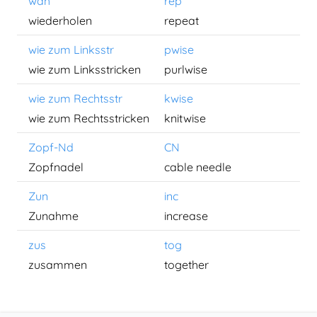
wdh
rep
wiederholen
repeat
wie zum Linksstr
pwise
wie zum Linksstricken
purlwise
wie zum Rechtsstr
kwise
wie zum Rechtsstricken
knitwise
Zopf-Nd
CN
Zopfnadel
cable needle
Zun
inc
Zunahme
increase
zus
tog
zusammen
together