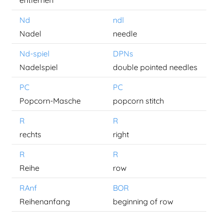
entfernen
Nd
ndl
Nadel
needle
Nd-spiel
DPNs
Nadelspiel
double pointed needles
PC
PC
Popcorn-Masche
popcorn stitch
R
R
rechts
right
R
R
Reihe
row
RAnf
BOR
Reihenanfang
beginning of row