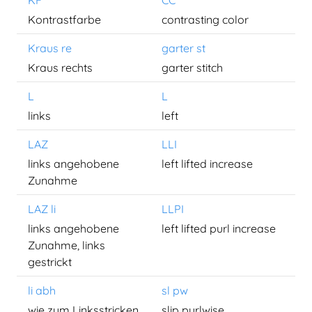
KF
CC
Kontrastfarbe
contrasting color
Kraus re
garter st
Kraus rechts
garter stitch
L
L
links
left
LAZ
LLI
links angehobene
left lifted increase
Zunahme
LAZ li
LLPI
links angehobene
left lifted purl increase
Zunahme, links
gestrickt
li abh
sl pw
wie zum Linksstricken
slip purlwise