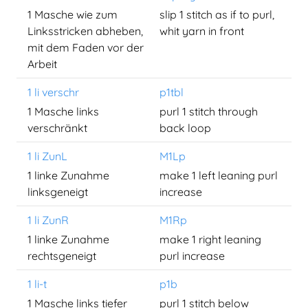
1 Masche wie zum
slip 1 stitch as if to purl,
Linksstricken abheben,
whit yarn in front
mit dem Faden vor der
Arbeit
1 li verschr
p1tbl
1 Masche links
purl 1 stitch through
verschränkt
back loop
1 li ZunL
M1Lp
1 linke Zunahme
make 1 left leaning purl
linksgeneigt
increase
1 li ZunR
M1Rp
1 linke Zunahme
make 1 right leaning
rechtsgeneigt
purl increase
1 li-t
p1b
1 Masche links tiefer
purl 1 stitch below