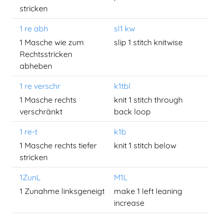
stricken
1 re abh
sl1 kw
1 Masche wie zum
slip 1 stitch knitwise
Rechtsstricken
abheben
1 re verschr
k1tbl
1 Masche rechts
knit 1 stitch through
verschränkt
back loop
1 re-t
k1b
1 Masche rechts tiefer
knit 1 stitch below
stricken
1ZunL
M1L
1 Zunahme linksgeneigt
make 1 left leaning
increase