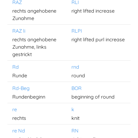
RAZ
RLI
rechts angehobene
right lifted increase
Zunahme
RAZ li
RLPI
rechts angehobene
right lifted purl increase
Zunahme, links
gestrickt
Rd
rnd
Runde
round
Rd-Beg
BOR
Rundenbeginn
beginning of round
re
k
rechts
knit
re Nd
RN