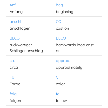
Anf
beg
Anfang
beginning
anschl
CO
anschlagen
cast on
BLCO
BLCO
rückwärtiger
backwards loop cast-
Schlingenanschlag
on
ca.
approx.
circa
approximately
Fb
C
Farbe
color
folg
foll
folgen
follow