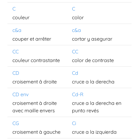
C
C
couleur
color
c&a
c&a
couper et arrêter
cortar y asegurar
CC
CC
couleur contrastante
color de contraste
CD
Cd
croisement â droite
cruce a la derecha
CD env
Cd-R
croisement à droite
cruce a la derecha en
avec maille envers
punto revés
CG
Ci
croisement à gauche
cruce a la izquierda