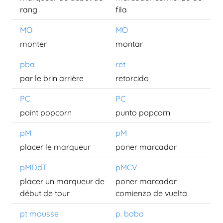
rang
fila
MO
MO
monter
montar
pba
ret
par le brin arrière
retorcido
PC
PC
point popcorn
punto popcorn
pM
pM
placer le marqueur
poner marcador
pMDdT
pMCV
placer un marqueur de
poner marcador
début de tour
comienzo de vuelta
pt mousse
p. bobo