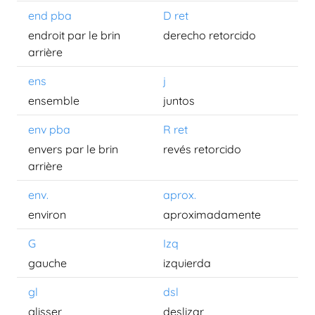
end pba
D ret
endroit par le brin
derecho retorcido
arrière
ens
j
ensemble
juntos
env pba
R ret
envers par le brin
revés retorcido
arrière
env.
aprox.
environ
aproximadamente
G
Izq
gauche
izquierda
gl
dsl
glisser
deslizar