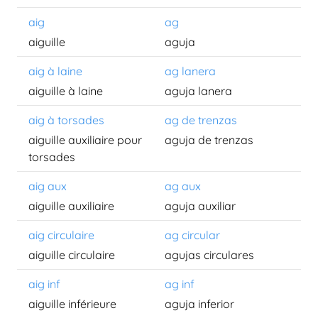
aig
ag
aiguille
aguja
aig à laine
ag lanera
aiguille à laine
aguja lanera
aig à torsades
ag de trenzas
aiguille auxiliaire pour
aguja de trenzas
torsades
aig aux
ag aux
aiguille auxiliaire
aguja auxiliar
aig circulaire
ag circular
aiguille circulaire
agujas circulares
aig inf
ag inf
aiguille inférieure
aguja inferior