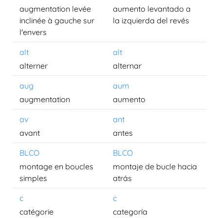
augmentation levée
aumento levantado a
inclinée à gauche sur
la izquierda del revés
l'envers
alt
alt
alterner
alternar
aug
aum
augmentation
aumento
av
ant
avant
antes
BLCO
BLCO
montage en boucles
montaje de bucle hacia
simples
atrás
c
c
catégorie
categoría