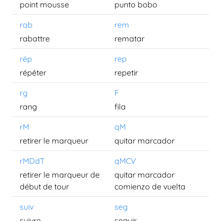
point mousse
punto bobo
rab
rem
rabattre
rematar
rép
rep
répéter
repetir
rg
F
rang
fila
rM
qM
retirer le marqueur
quitar marcador
rMDdT
qMCV
retirer le marqueur de
quitar marcador
début de tour
comienzo de vuelta
suiv
seg
suivre
seguir