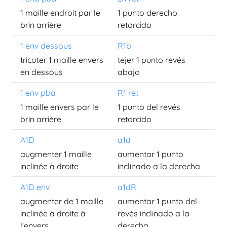
1 maille endroit par le
1 punto derecho
brin arrière
retorcido
1 env dessous
R1b
tricoter 1 maille envers
tejer 1 punto revés
en dessous
abajo
1 env pba
R1 ret
1 maille envers par le
1 punto del revés
brin arrière
retorcido
A1D
a1d
augmenter 1 maille
aumentar 1 punto
inclinée à droite
inclinado a la derecha
A1D env
a1dR
augmenter de 1 maille
aumentar 1 punto del
inclinée à droite à
revés inclinado a la
l'envers
derecha