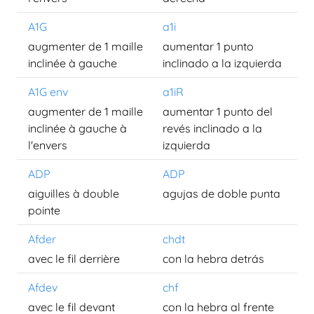
A1G
a1i
augmenter de 1 maille
aumentar 1 punto
inclinée à gauche
inclinado a la izquierda
A1G env
a1iR
augmenter de 1 maille
aumentar 1 punto del
inclinée à gauche à
revés inclinado a la
l'envers
izquierda
ADP
ADP
aiguilles à double
agujas de doble punta
pointe
Afder
chdt
avec le fil derrière
con la hebra detrás
Afdev
chf
avec le fil devant
con la hebra al frente