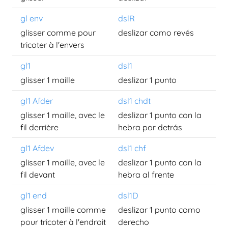
gl env
dslR
glisser comme pour
deslizar como revés
tricoter à l'envers
gl1
dsl1
glisser 1 maille
deslizar 1 punto
gl1 Afder
dsl1 chdt
glisser 1 maille, avec le
deslizar 1 punto con la
fil derrière
hebra por detrás
gl1 Afdev
dsl1 chf
glisser 1 maille, avec le
deslizar 1 punto con la
fil devant
hebra al frente
gl1 end
dsl1D
glisser 1 maille comme
deslizar 1 punto como
pour tricoter à l'endroit
derecho